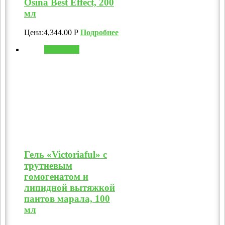
Osina Best Effect, 200
мл
Цена:
4,344.00
Р
Подробнее
В корзину
Гель «Victoriaful» с
трутневым
гомогенатом и
липидной вытяжкой
пантов марала, 100
мл