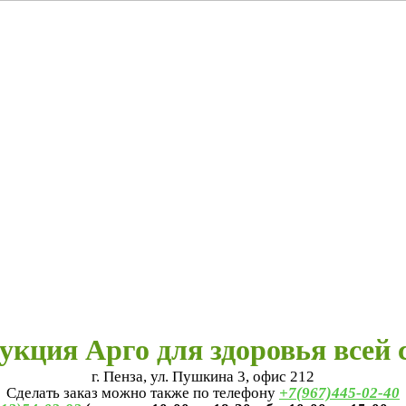
укция Арго для здоровья всей 
г. Пенза, ул. Пушкина 3, офис 212
Сделать заказ можно также по телефону
+7(967)445-02-40