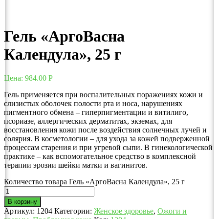
Гель «АргоВасна
Календула», 25 г
Цена:
984.00
Р
Гель применяется при воспалительных поражениях кожи и
слизистых оболочек полости рта и носа, нарушениях
пигментного обмена – гиперпигментации и витилиго,
псориазе, аллергических дерматитах, экземах, для
восстановления кожи после воздействия солнечных лучей и
солярия. В косметологии – для ухода за кожей подверженной
процессам старения и при угревой сыпи. В гинекологической
практике – как вспомогательное средство в комплексной
терапии эрозии шейки матки и вагинитов.
Количество товара Гель «АргоВасна Календула», 25 г
В корзину
Артикул:
1204
Категории:
Женское здоровье
,
Ожоги и