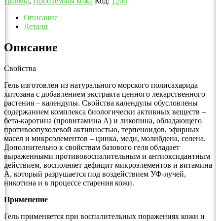
травмы
,
Проблемная кожа
Код:
1204
Описание
Детали
Описание
Свойства
Гель изготовлен из натурального морского полисахарида
хитозана с добавлением экстракта ценного лекарственного
растения – календулы. Свойства календулы обусловлены
содержанием комплекса биологически активных веществ –
бета-каротина (провитамина А) и ликопина, обладающего
противоопухолевой активностью, терпеноидов, эфирных
масел и микроэлементов – цинка, меди, молибдена, селена.
Дополнительно к свойствам базового геля обладает
выраженными противовоспалительным и антиоксидантным
действием, восполняет дефицит микроэлементов и витамина
А, который разрушается под воздействием УФ-лучей,
никотина и в процессе старения кожи.
Применение
Гель применяется при воспалительных поражениях кожи и