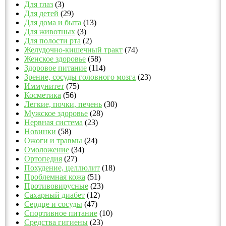
Для глаз
(3)
Для детей
(29)
Для дома и быта
(13)
Для животных
(3)
Для полости рта
(2)
Желудочно-кишечный тракт
(74)
Женское здоровье
(58)
Здоровое питание
(114)
Зрение, сосуды головного мозга
(23)
Иммунитет
(75)
Косметика
(56)
Легкие, почки, печень
(30)
Мужское здоровье
(28)
Нервная система
(23)
Новинки
(58)
Ожоги и травмы
(24)
Омоложение
(34)
Ортопедия
(27)
Похудение, целлюлит
(18)
Проблемная кожа
(51)
Противовирусные
(23)
Сахарный диабет
(12)
Сердце и сосуды
(47)
Спортивное питание
(10)
Средства гигиены
(23)