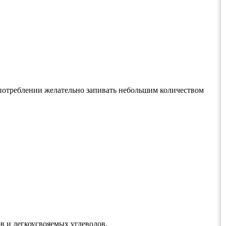
 употреблении желательно запивать небольшим количеством
в и легкоусвояемых углеводов.