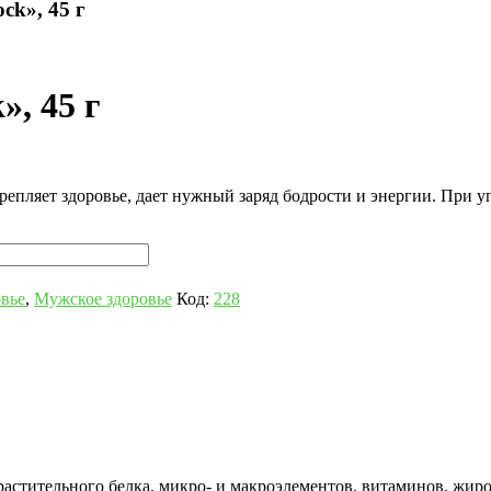
ck», 45 г
», 45 г
крепляет здоровье, дает нужный заряд бодрости и энергии. При
овье
,
Мужское здоровье
Код:
228
астительного белка, микро- и макроэлементов, витаминов, жиро