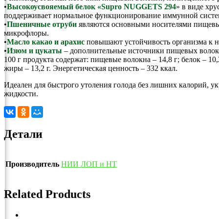
•
Высокоусвояемый белок «Supro NUGGETS 294
» в виде хр
поддерживает нормальное функционирование иммунной систе
•
Пшеничные отруби
являются основными носителями пищевых
микрофлоры.
•
Масло какао и арахис
повышают устойчивость организма к н
•
Изюм и цукаты
– дополнительные источники пищевых волоко
100 г продукта содержат: пищевые волокна – 14,8 г; белок – 10,2
жиры – 13,2 г. Энергетическая ценность – 332 ккал.
Идеален для быстрого утоления голода без лишних калорий, у
жидкости.
Детали
Производитель
НИИ ЛОП и НТ
Related Products