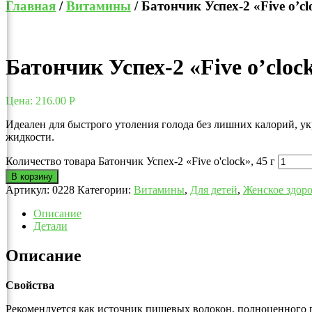
Главная
/
Витамины
/ Батончик Успех-2 «Five o’clo
Батончик Успех-2 «Five o’clock
Цена:
216.00
Р
Идеален для быстрого утоления голода без лишних калорий, у
жидкости.
Количество товара Батончик Успех-2 «Five o'clock», 45 г
В корзину
Артикул:
0228
Категории:
Витамины
,
Для детей
,
Женское здор
Описание
Детали
Описание
Свойства
Рекомендуется как источник пищевых волокон, полноценного р