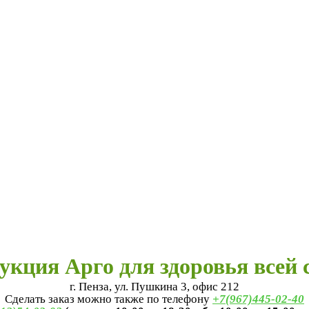
укция Арго для здоровья всей 
г. Пенза, ул. Пушкина 3, офис 212
Сделать заказ можно также по телефону
+7(967)445-02-40