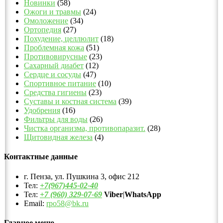
Новинки
(58)
Ожоги и травмы
(24)
Омоложение
(34)
Ортопедия
(27)
Похудение, целлюлит
(18)
Проблемная кожа
(51)
Противовирусные
(23)
Сахарный диабет
(12)
Сердце и сосуды
(47)
Спортивное питание
(10)
Средства гигиены
(23)
Суставы и костная система
(39)
Удобрения
(16)
Фильтры для воды
(26)
Чистка организма, противопаразит.
(28)
Щитовидная железа
(4)
Контактные данные
г. Пенза, ул. Пушкина 3, офис 212
Тел:
+7(967)445-02-40
Тел:
+7 (960) 329-07-69
Viber
|
WhatsApp
Email:
rpo58@bk.ru
Главное меню