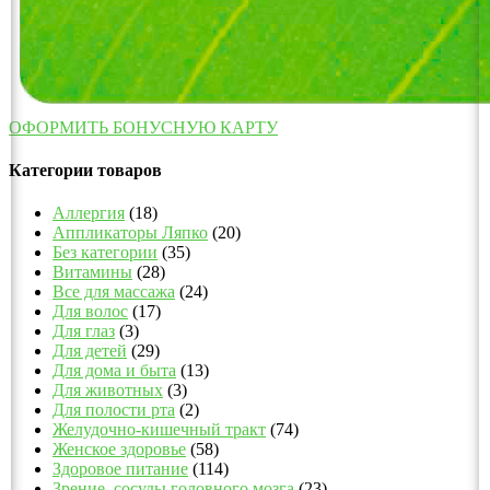
ОФОРМИТЬ БОНУСНУЮ КАРТУ
Категории товаров
Аллергия
(18)
Аппликаторы Ляпко
(20)
Без категории
(35)
Витамины
(28)
Все для массажа
(24)
Для волос
(17)
Для глаз
(3)
Для детей
(29)
Для дома и быта
(13)
Для животных
(3)
Для полости рта
(2)
Желудочно-кишечный тракт
(74)
Женское здоровье
(58)
Здоровое питание
(114)
Зрение, сосуды головного мозга
(23)