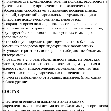
• применяется в комплексной терапии половых расстройств у
мужчин и женщин; при лечении гинекологических
заболеваний способствует устранению воспалительных
явлений, нарушений овариально-менструального цикла
вследствие психо-эмоциональных перегрузок;
• сокращает время полноценного восстановления после
черепно-мозговых травм, переломов, операций, инсультов;
• купирует боли в позвоночнике, суставах и мышцах,
головные боли;
• способствует нормализации гормонального баланса,
обменных процессов при эндокринных заболеваниях
(«тучные» теряют вес, истощенные набирают необходимые
килограммы);
• повышает в 2- 3 раза эффективность таких методов, как
массаж, ушная и классическая иглотерапия, мануальная и
лазеротерапия, микроволновая резонансная терапия (при
совместном или предварительном применении);
• помогает избавлению от вредных привычек (алкоголизм,
табакокурение).
СОСТАВ
Эластичная резиновая пластина в виде валика с
закрепленными на ней иглами из необходимых для организма
металлов: цинка, меди, железа, никеля и серебра.