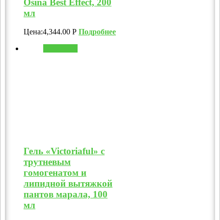
Osina Best Effect, 200
мл
Цена:
4,344.00
Р
Подробнее
В корзину
Гель «Victoriaful» с
трутневым
гомогенатом и
липидной вытяжкой
пантов марала, 100
мл