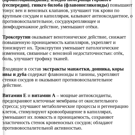
(геспередин)
,
гинкго билоба (флавоногликозиды)
повышают
тонус вен и венозных клапанов, улучшают ток крови по
крупным сосудам и капиллярам, казывают антиоксидантное, о
противовоспалительное, сосудоукрепляющее и
лимфодренажное действие, уменьшают отёки.
Троксерутин
оказывает венотоническое действие, снижает
повышенную проницаемость капилляров, укрепляет и
тонизирует их. Троксерутин уменьшает патологические
изменения, связанные с венозной недостаточностью: отёк,
боль, улучшает трофику тканей.
Входящие в состав
экстракты манжетки, донника, коры
ивы и дуба
содержат флавоноиды и танины, укрепляют
стенки сосудов и оказывают противовоспалительное
действие.
Витамин Е
и
витамин А
– мощные антиоксиданты,
предохраняют клеточные мембраны от окислительного
стресса; улучшают метаболические процессы и регенерацию
клеток, стимулируют кровообращение в капиллярах,
уменьшают их ломкость и проницаемость, сохраняют
эластичность стенок кровеносных сосудов; обладают
противовоспалительной активностью.