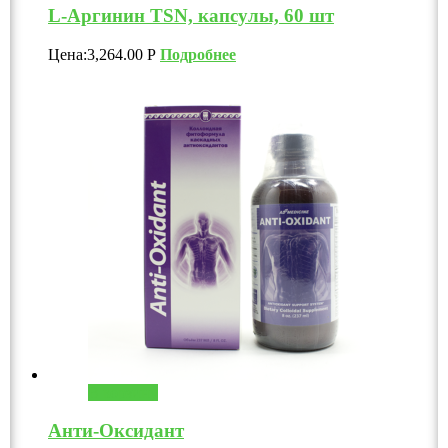
L-Аргинин TSN, капсулы, 60 шт
Цена:
3,264.00
Р
Подробнее
В корзину
Анти-Оксидант