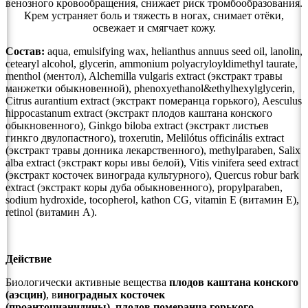
венозного кровообращения, снижает риск тромбообразования.
Крем устраняет боль и тяжесть в ногах, снимает отёки,
освежает и смягчает кожу.
Состав:
aqua, emulsifying wax, helianthus annuus seed oil, lanolin,
cetearyl alcohol, glycerin, ammonium polyacryloyldimethyl taurate,
menthol (ментол), Alchemilla vulgaris extract (экстракт травы
манжетки обыкновенной), phenoxyethanol&ethylhexylglycerin,
Citrus aurantium extract (экстракт померанца горького), Aesculus
hippocastanum extract (экстракт плодов каштана конского
обыкновенного), Ginkgo biloba extract (экстракт листьев
гинкго двулопастного), troxerutin, Melilótus officinális extract
(экстракт травы донника лекарственного), methylparaben, Salix
alba extract (экстракт коры ивы белой), Vitis vinifera seed extract
(экстракт косточек винограда культурного), Quercus robur bark
extract (экстракт коры дуба обыкновенного), propylparaben,
sodium hydroxide, tocopherol, kathon CG, vitamin E (витамин Е),
retinol (витамин А).
Действие
Биологически активные вещества
плодов каштана конского
(аэсцин)
, в
иноградных косточек
(проантоцианидины)
,
плодов померанца горького