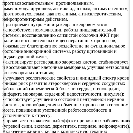
противовоспалительным, противоязвенным,
иммуномодулирующим, антиоксидантным, антимутагенным,
противоопухолевым, адаптогенным, антисклеротическим,
нейропротекторным действием.
При приеме внутрь живица кедра в кедровом масле:
• способствует нормализации работы пищеварительной
системы, восстановлению слизистой оболочки ЖКТ при
наличии воспалительных и дегенеративных процессов;
• оказывает благоприятное воздействие на функциональное
состояние эндокринной системы, работу щитовидной и
поджелудочной желез;
• активизирует регенерацию здоровых клеток, стабилизирует
и восстанавливает клеточные мембраны, улучшая метаболизм
во всех органах и тканях;
• улучшает реологические свойства и липидный спектр крови,
снижая риск развития атеросклероза и сердечно-сосудистых
заболеваний (ишемической болезни сердца, стенокардии,
инфаркта миокарда, сердечной недостаточности, инсульта);
• способствует улучшению состояния центральной нервной
системы, кровообращения и обменных процессов в головном
мозге, повышению умственной работоспособности и
устойчивости к стрессу;
• проявляет положительный эффект при кожных заболеваниях
(угревой сыпи, экземах, дерматитах, псориазе, нейродермите).
Включение живицы кедра в комплексную терапию