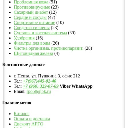
Проблемная кожа
(51)
Противовирусные
(23)
Сахарный диабет
(12)
Сердце и сосуды
(47)
Спортивное питание
(10)
Средства гигиены
(23)
Суставы и костная система
(39)
Удобрения
(16)
Фильтры для воды
(26)
Чистка организма, противопаразит.
(28)
Щитовидная железа
(4)
Контактные данные
г. Пенза, ул. Пушкина 3, офис 212
Тел:
+7(967)445-02-40
Тел:
+7 (960) 329-07-69
Viber
|
WhatsApp
Email:
rpo58@bk.ru
Главное меню
Каталог
Оплата и доставка
Дисконт АРГО