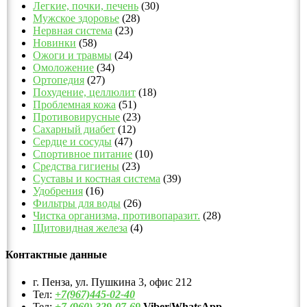
Легкие, почки, печень
(30)
Мужское здоровье
(28)
Нервная система
(23)
Новинки
(58)
Ожоги и травмы
(24)
Омоложение
(34)
Ортопедия
(27)
Похудение, целлюлит
(18)
Проблемная кожа
(51)
Противовирусные
(23)
Сахарный диабет
(12)
Сердце и сосуды
(47)
Спортивное питание
(10)
Средства гигиены
(23)
Суставы и костная система
(39)
Удобрения
(16)
Фильтры для воды
(26)
Чистка организма, противопаразит.
(28)
Щитовидная железа
(4)
Контактные данные
г. Пенза, ул. Пушкина 3, офис 212
Тел:
+7(967)445-02-40
Тел:
+7 (960) 329-07-69
Viber
|
WhatsApp