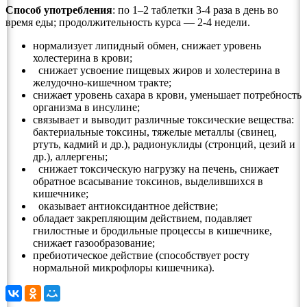
Способ употребления
: по 1–2 таблетки 3-4 раза в день во
время еды; продолжительность курса — 2-4 недели.
нормализует липидный обмен, снижает уровень
холестерина в крови;
снижает усвоение пищевых жиров и холестерина в
желудочно-кишечном тракте;
снижает уровень сахара в крови, уменьшает потребность
организма в инсулине;
связывает и выводит различные токсические вещества:
бактериальные токсины, тяжелые металлы (свинец,
ртуть, кадмий и др.), радионуклиды (стронций, цезий и
др.), аллергены;
снижает токсическую нагрузку на печень, снижает
обратное всасывание токсинов, выделившихся в
кишечнике;
оказывает антиоксидантное действие;
обладает закрепляющим действием, подавляет
гнилостные и бродильные процессы в кишечнике,
снижает газообразование;
пребиотическое действие (способствует росту
нормальной микрофлоры кишечника).