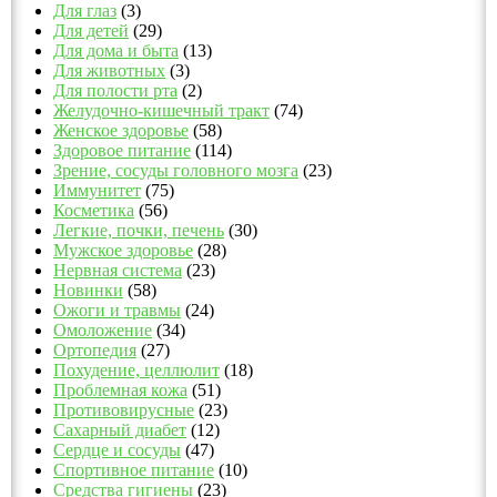
Для глаз
(3)
Для детей
(29)
Для дома и быта
(13)
Для животных
(3)
Для полости рта
(2)
Желудочно-кишечный тракт
(74)
Женское здоровье
(58)
Здоровое питание
(114)
Зрение, сосуды головного мозга
(23)
Иммунитет
(75)
Косметика
(56)
Легкие, почки, печень
(30)
Мужское здоровье
(28)
Нервная система
(23)
Новинки
(58)
Ожоги и травмы
(24)
Омоложение
(34)
Ортопедия
(27)
Похудение, целлюлит
(18)
Проблемная кожа
(51)
Противовирусные
(23)
Сахарный диабет
(12)
Сердце и сосуды
(47)
Спортивное питание
(10)
Средства гигиены
(23)