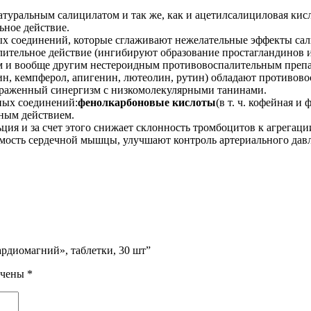
натуральным салицилатом и так же, как и ацетилсалициловая ки
ьное действие.
ых соединений, которые сглаживают нежелательные эффекты сал
ительное действие (ингибируют образование простагландинов и
ам и вообще другим нестероидным противовоспалительным препа
тин, кемпферол, апигенин, лютеолин, рутин) обладают противо
раженный синергизм с низкомолекулярными танинами.
ных соединений:
фенолкарбоновые кислоты
(в т. ч. кофейная и
ным действием.
ция и за счет этого снижает склонность тромбоцитов к агрегаци
мость сердечной мышцы, улучшают контроль артериального дав
ардиомагний», таблетки, 30 шт”
ечены
*