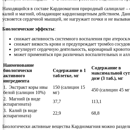
Находящийся в составе Кардиомагния природный салицилат –
калий и магний, обладающие кардиозащитным действием. Данн
усвояется сердечной мышцей, не нагружает почки и не вызыва
Биологические эффекты
:
снижает активность системного воспаления при атероскле
снижает вязкость крови и предупреждает тромбоз сосудов
регулирует сердечную деятельность, коронарный кровото
может применяться при различных воспалительных и алл
Наименование
Содержание в
биологически
Содержание в 1
максимальной су
активного
таблетке, мг
дозе (3 таб.), мг
ингредиента
1. Экстракт коры ивы
150 (салицин 15
450 (салицин 45 мг
белой (салицин 10%)
мг)
2. Магний (в виде
37,7
113,1
аспарагината)
3. Калий (в виде
22,9
68,8
аспарагината)
Биологически активные вещества Кардиомагния можно раздел