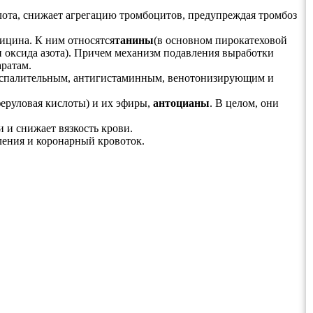
слота, снижает агрегацию тромбоцитов, предупреждая тромбоз
ицина. К ним относятся
танины
(в основном пирокатеховой
 оксида азота). Причем механизм подавления выработки
ратам.
воспалительным, антигистаминным, венотонизирующим и
 феруловая кислоты) и их эфиры,
антоцианы
. В целом, они
и и снижает вязкость крови.
ления и коронарный кровоток.