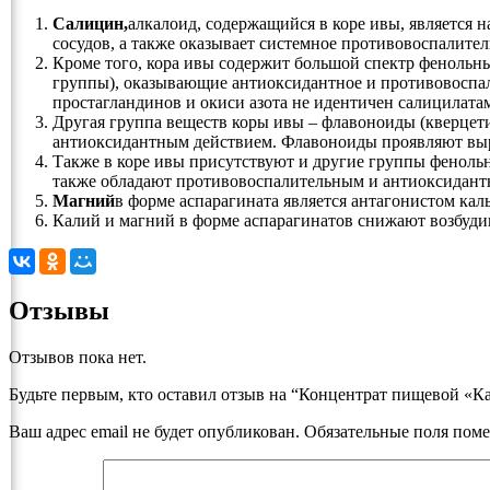
Салицин,
алкалоид, содержащийся в коре ивы, является 
сосудов, а также оказывает системное противовоспалител
Кроме того, кора ивы содержит большой спектр фенольн
группы), оказывающие антиоксидантное и противовоспал
простагландинов и окиси азота не идентичен салицилат
Другая группа веществ коры ивы – флавоноиды (кверце
антиоксидантным действием. Флавоноиды проявляют вы
Также в коре ивы присутствуют и другие группы феноль
также обладают противовоспалительным и антиоксидант
Магний
в форме аспарагината является антагонистом каль
Калий и магний в форме аспарагинатов снижают возбуди
Отзывы
Отзывов пока нет.
Будьте первым, кто оставил отзыв на “Концентрат пищевой «К
Ваш адрес email не будет опубликован.
Обязательные поля пом