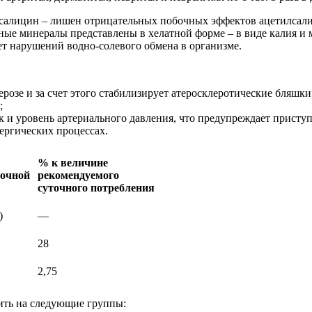
 салицин – лишен отрицательных побочных эффектов ацетилса
ые минералы представлены в хелатной форме – в виде калия и 
ет нарушений водно-солевого обмена в организме.
розе и за счет этого стабилизирует атеросклеротические бляшки
;
к и уровень артериального давления, что предупреждает прист
ергических процессах.
% к величине
точной
рекомендуемого
суточного потребления
)
—
28
2,75
ить на следующие группы: