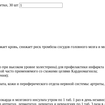
етки, 30 шт
ает кровь, снижает риск тромбоза сосудов головного мозга и м
 при высоком уровне холестерина) для профилактики инфаркта м
вой часто применяемого со схожими целями Кардиомагнила;
ния);
ата, кожи и периферического отдела нервной системы: артриты,
арда и мозгового инсульта утром по 1 таб. 1 раз в день незави
артритах, дерматитах, невритах и невралгиях по 1 таб. 3 раза в 