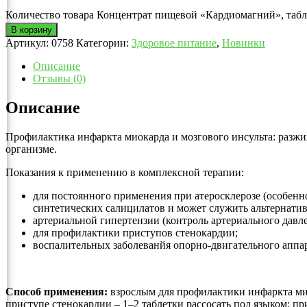
Количество товара Концентрат пищевой «Кардиомагний», табл
В корзину
Артикул:
0758
Категории:
Здоровое питание
,
Новинки
Описание
Отзывы (0)
Описание
Профилактика инфаркта миокарда и мозгового инсульта: разжиж
организме.
Показания к применению в комплексной терапии:
для постоянного применения при атеросклерозе (особенно
синтетических салицилатов и может служить альтернати
артериальной гипертензии (контроль артериального давле
для профилактики приступов стенокардии;
воспалительных заболеванйя опорно-двигательного аппар
Способ применения:
взрослым для профилактики инфаркта миок
приступе стенокардии – 1–2 таблетки рассосать под языком; при 