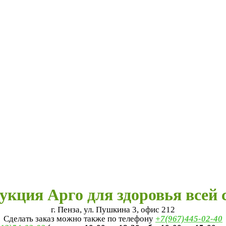
укция Арго для здоровья всей 
г. Пенза, ул. Пушкина 3, офис 212
Сделать заказ можно также по телефону
+7(967)445-02-40