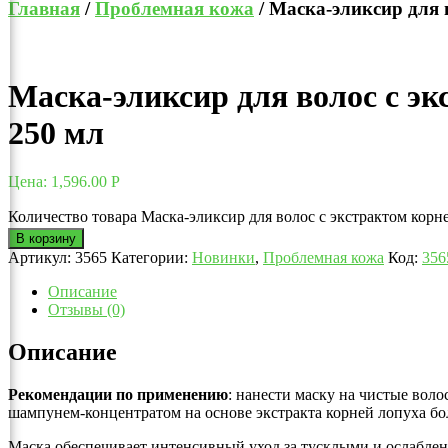
Главная
/
Проблемная кожа
/ Маска-эликсир для 
Маска-эликсир для волос с э
250 мл
Цена:
1,596.00
Р
Количество товара Маска-эликсир для волос с экстрактом кор
В корзину
Артикул:
3565
Категории:
Новинки
,
Проблемная кожа
Код:
356
Описание
Отзывы (0)
Описание
Рекомендации по применению
: нанести маску на чистые вол
шампунем-концентратом на основе экстракта корней лопуха бо
Маска обеспечивает интенсивный уход за тусклыми и ослабле