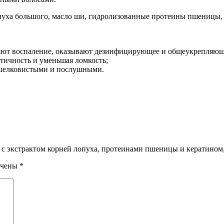
уха большого, масло ши, гидролизованные протеины пшеницы, 
няют воспаление, оказывают дезинфицирующее и общеукрепляющ
тичность и уменьшая ломкость;
, шелковистыми и послушными.
с с экстрактом корней лопуха, протеинами пшеницы и кератином,
ечены
*