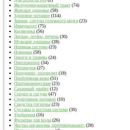
Желудочно-кишечный тракт
(74)
Женское здоровье
(58)
Здоровое питание
(114)
Зрение, сосуды головного мозга
(23)
Иммунитет
(75)
Косметика
(56)
Легкие, почки, печень
(30)
Мужское здоровье
(28)
Нервная система
(23)
Новинки
(58)
Ожоги и травмы
(24)
Омоложение
(34)
Ортопедия
(27)
Похудение, целлюлит
(18)
Проблемная кожа
(51)
Противовирусные
(23)
Сахарный диабет
(12)
Сердце и сосуды
(47)
Спортивное питание
(10)
Средства гигиены
(23)
Суставы и костная система
(39)
Удобрения
(16)
Фильтры для воды
(26)
Чистка организма, противопаразит.
(28)