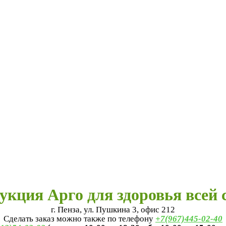
укция Арго для здоровья всей 
г. Пенза, ул. Пушкина 3, офис 212
Сделать заказ можно также по телефону
+7(967)445-02-40