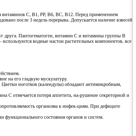
ия витаминов С, В1, РР, В6, ВС, В12. Перед применением
довано после 3 недель перерыва. Допускается наличие взвесей
уг друга. Пантогематоген, витамин С и витамины группы В
– используются водные настои растительных компонентов, все
ействием.
ие на его гладкую мускулатуру.
. Цветки ноготков (календулы) обладают антимикробным,
на С отмечается потеря аппетита, на-рушение секреторной и
опротивляемость организма к инфек-циям. При дефиците
ии функционального состояния органов и систем.