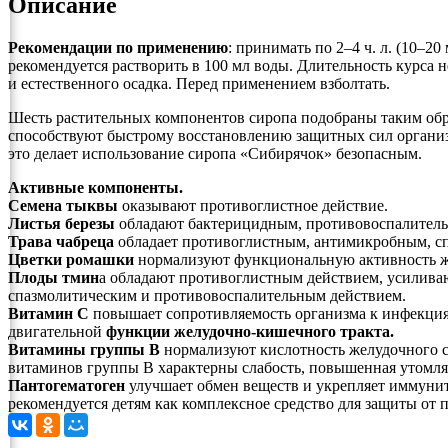
Описание
Рекомендации по применению
: принимать по 2–4 ч. л. (10–2
рекомендуется растворить в 100 мл воды. Длительность курса 
и естественного осадка. Перед применением взболтать.
Шесть растительных компонентов сиропа подобраны таким обр
способствуют быстрому восстановлению защитных сил организм
это делает использование сиропа «Сибирячок» безопасным.
Активные компоненты.
Семена тыквы
оказывают противоглистное действие.
Листья березы
обладают бактерицидным, противовоспалитель
Трава чабреца
обладает противоглистным, антимикробным, с
Цветки ромашки
нормализуют функциональную активность же
Плоды тмин
а обладают противоглистным действием, усилива
спазмолитическим и противовоспалительным действием.
Витамин С
повышает сопротивляемость организма к инфекциям
двигательной
функции желудочно-кишечного тракта.
Витамины группы B
нормализуют кислотность желудочного с
витаминов группы B характерны слабость, повышенная утомляе
Пантогематоген
улучшает обмен веществ и укрепляет иммунит
рекомендуется детям как комплексное средство для защиты от п