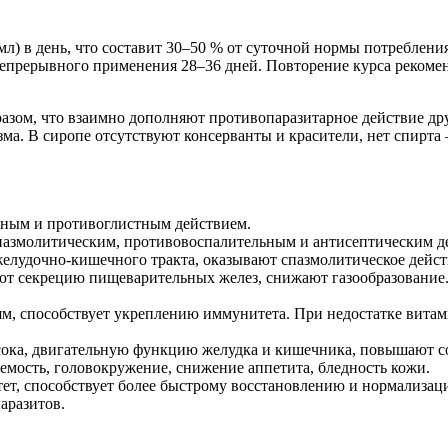
0 мл) в день, что составит 30–50 % от суточной нормы потреблен
непрерывного применения 28–36 дней. Повторение курса рекомен
азом, что взаимно дополняют противопаразитарное действие др
а. В сиропе отсутствуют консерванты и красители, нет спирта 
ным и противоглистным действием.
пазмолитическим, противовоспалительным и антисептическим д
лудочно-кишечного тракта, оказывают спазмолитическое действ
ют секрецию пищеварительных желез, снижают газообразование
, способствует укреплению иммунитета. При недостатке витами
ока, двигательную функцию желудка и кишечника, повышают с
мость, головокружение, снижение аппетита, бледность кожи.
ет, способствует более быстрому восстановлению и нормализац
аразитов.