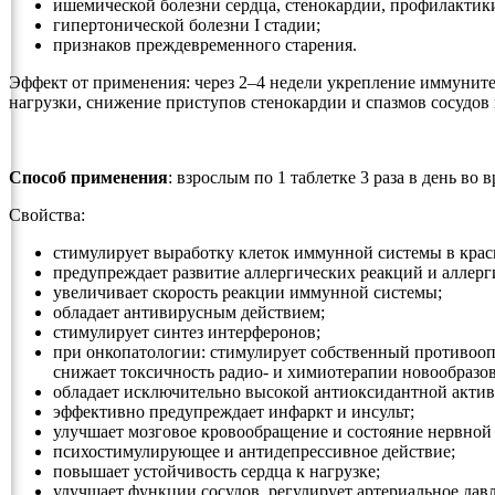
ишемической болезни сердца, стенокардии, профилактик
гипертонической болезни I стадии;
признаков преждевременного старения.
Эффект от применения: через 2–4 недели укрепление иммуните
нагрузки, снижение приступов стенокардии и спазмов сосудов 
Способ применения
: взрослым по 1 таблетке 3 раза в день в
Свойства:
стимулирует выработку клеток иммунной системы в крас
предупреждает развитие аллергических реакций и аллерг
увеличивает скорость реакции иммунной системы;
обладает антивирусным действием;
стимулирует синтез интерферонов;
при онкопатологии: стимулирует собственный противооп
снижает токсичность радио- и химиотерапии новообразо
обладает исключительно высокой антиоксидантной акти
эффективно предупреждает инфаркт и инсульт;
улучшает мозговое кровообращение и состояние нервной
психостимулирующее и антидепрессивное действие;
повышает устойчивость сердца к нагрузке;
улучшает функции сосудов, регулирует артериальное дав