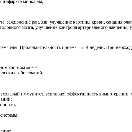
и инфаркта миокарда;
та, заживление ран, язв, улучшение картины крови, санация о
головного мозга, улучшение контроля артериального давления, у
о время еды. Продолжительность приема – 2–4 недели. При необх
ном костном мозге;
ических заболеваний;
ухолевый иммунитет, усиливает эффективность химиотерапии, 
ваний;
вностью;
 системы;
ление;