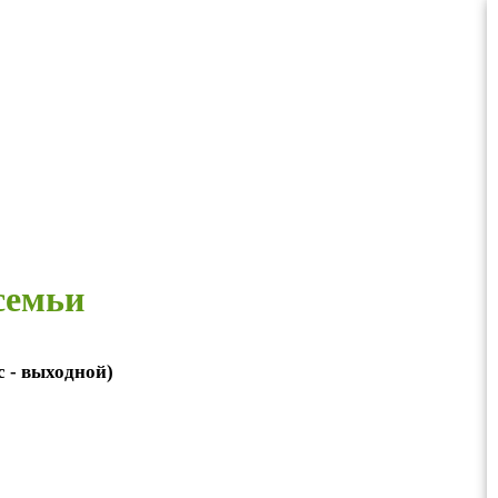
семьи
вс - выходной)