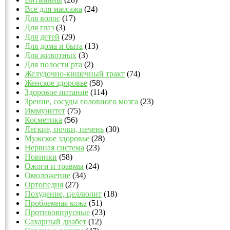
Все для массажа
(24)
Для волос
(17)
Для глаз
(3)
Для детей
(29)
Для дома и быта
(13)
Для животных
(3)
Для полости рта
(2)
Желудочно-кишечный тракт
(74)
Женское здоровье
(58)
Здоровое питание
(114)
Зрение, сосуды головного мозга
(23)
Иммунитет
(75)
Косметика
(56)
Легкие, почки, печень
(30)
Мужское здоровье
(28)
Нервная система
(23)
Новинки
(58)
Ожоги и травмы
(24)
Омоложение
(34)
Ортопедия
(27)
Похудение, целлюлит
(18)
Проблемная кожа
(51)
Противовирусные
(23)
Сахарный диабет
(12)