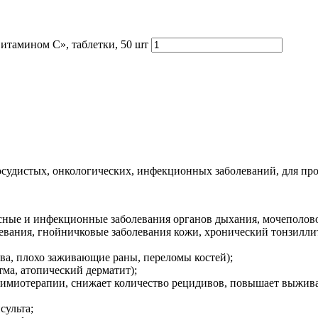
витамином C», таблетки, 50 шт
осудистых, онкологических, инфекционных заболеваний, для пр
ые и инфекционные заболевания органов дыхания, мочеполовой
вания, гнойничковые заболевания кожи, хронический тонзиллит
зва, плохо заживающие раны, переломы костей);
тма, атопический дерматит);
химиотерапии, снижает количество рецидивов, повышает выжива
сульта;