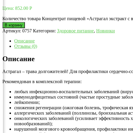
Цена:
852.00
Р
Количество товара Концентрат пищевой «Астрагал экстракт с 
В корзину
Артикул:
0757
Категории:
Здоровое питание
,
Новинки
Описание
Отзывы (0)
Описание
Астрагал – трава долгожителей! Для профилактики сердечно-с
Рекомендован в комплексной терапии:
любых инфекционно-воспалительных заболеваний (вирусн
иммунодефицитных состояний (частые простудные заболе
лейкопении;
снижения регенерации (ожоговая болезнь, трофическая я
аллергических заболеваний (поллинозы, бронхиальная ас
онкологических заболеваний (усиливает эффективность 
новообразований);
нарушений мозгового кровообращения, профилактики ин