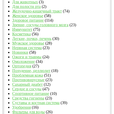
Для животных
(3)
Для полости рта
(2)
Желудочно-кишечный тракт
(74)
Женское здоровье
(58)
Здоровое питание
(114)
Зрение, сосуды головного мозга
(23)
Иммунитет
(75)
Косметика
(56)
Легкие, почки, печень
(30)
Мужское здоровье
(28)
Нервная система
(23)
Новинки
(58)
Ожоги и травмы
(24)
Омоложение
(34)
Ортопедия
(27)
Похудение, целлюлит
(18)
Проблемная кожа
(51)
Противовирусные
(23)
Сахарный диабет
(12)
Сердце и сосуды
(47)
Спортивное питание
(10)
Средства гигиены
(23)
Суставы и костная система
(39)
Удобрения
(16)
Фильтры для воды
(26)