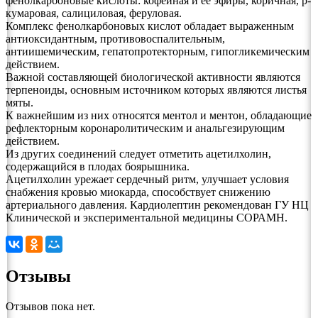
фенолкарбоновые кислоты: кофейная и ее эфиры, коричная, р-
кумаровая, салициловая, феруловая.
Комплекс фенолкарбоновых кислот обладает выраженным
антиоксидантным, противовоспалительным,
антиишемическим, гепатопротекторным, гипогликемическим
действием.
Важной составляющей биологической активности являются
терпеноиды, основным источником которых являются листья
мяты.
К важнейшим из них относятся ментол и ментон, обладающие
рефлекторным коронаролитическим и анальгезирующим
действием.
Из других соединений следует отметить ацетилхолин,
содержащийся в плодах боярышника.
Ацетилхолин урежает сердечный ритм, улучшает условия
снабжения кровью миокарда, способствует снижению
артериального давления. Кардиолептин рекомендован ГУ НЦ
Клинической и экспериментальной медицины СОРАМН.
Отзывы
Отзывов пока нет.