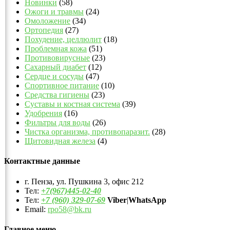
Новинки
(58)
Ожоги и травмы
(24)
Омоложение
(34)
Ортопедия
(27)
Похудение, целлюлит
(18)
Проблемная кожа
(51)
Противовирусные
(23)
Сахарный диабет
(12)
Сердце и сосуды
(47)
Спортивное питание
(10)
Средства гигиены
(23)
Суставы и костная система
(39)
Удобрения
(16)
Фильтры для воды
(26)
Чистка организма, противопаразит.
(28)
Щитовидная железа
(4)
Контактные данные
г. Пенза, ул. Пушкина 3, офис 212
Тел:
+7(967)445-02-40
Тел:
+7 (960) 329-07-69
Viber
|
WhatsApp
Email:
rpo58@bk.ru
Главное меню