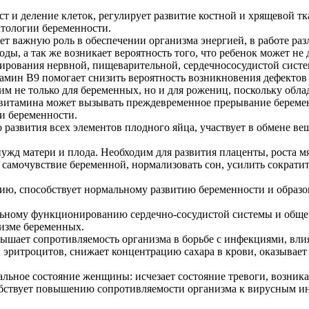
ст и деление клеток, регулирует развитие костной и хрящевой 
атологии беременности.
рает важную роль в обеспечении организма энергией, в работе р
ы, а так же возникает вероятность того, что ребенок может не
рования нервной, пищеварительной, сердечнососудистой систе
мин В9 помогает снизить вероятность возникновения дефектов 
 не только для беременных, но и для рожениц, поскольку облад
о витамина может вызывать преждевременное прерывание береме
и беременности.
 развития всех элементов плодного яйца, участвует в обмене ве
 нужд матери и плода. Необходим для развития плаценты, роста 
ть самочувствие беременной, нормализовать сон, усилить сокра
ию, способствует нормальному развитию беременности и образо
льному функционированию сердечно-сосудистой системы и общем
низме беременных.
ышает сопротивляемость организма в борьбе с инфекциями, влия
 эритроцитов, снижает концентрацию сахара в крови, оказывае
льное состояние женщины: исчезает состояние тревоги, возник
обствует повышению сопротивляемости организма к вирусным и