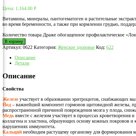
Цена:
1,164.00
Р
Витамины, минералы, пантогематоген и растительные экстракт
во время беременности, а также при кормлении грудью, подде
Количество товара Драже обогащенное профилактическое «Лон
В корзину
Артикул:
0622
Категория:
Женское здоровье
Код:
622
Описание
Детали
Описание
Свойства
Железо
участвует в образовании эритроцитов, снабжающих м
Йод
– важнейший компонент гормонов щитовидной железы, при
распространенной причиной повреждения мозга у плода, снижае
Медь
вместе с железом участвует в процессах кроветворения 
коллагена и эластина, образующих основу кожных покровов и
нарушениях иммунитета.
Кальций
необходим растущему организму для формирования ко