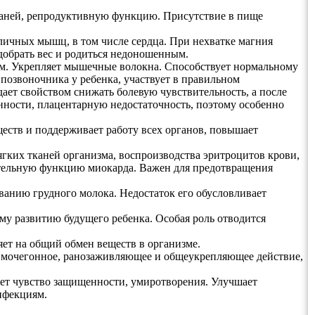
тканей, репродуктивную функцию. Присутствие в пище
азличных мышц, в том числе сердца. При нехватке магния
 добрать вес и родиться недоношенным.
м. Укрепляет мышечные волокна. Способствует нормальному
позвоночника у ребенка, участвует в правильном
ает свойством снижать болевую чувствительность, а после
нности, плацентарную недостаточность, поэтому особенно
ществ и поддерживает работу всех органов, повышает
мягких тканей организма, воспроизводства эритроцитов крови,
тительную функцию миокарда. Важен для предотвращения
ванию грудного молока. Недостаток его обусловливает
у развитию будущего ребенка. Особая роль отводится
ет на общий обмен веществ в организме.
т мочегонное, ранозаживляющее и общеукрепляющее действие,
ает чувство защищенности, умиротворения. Улучшает
нфекциям.