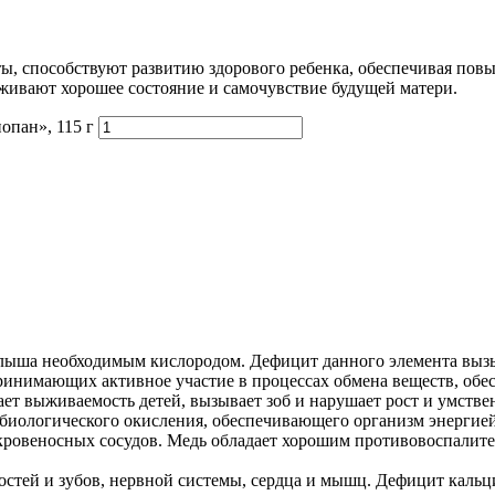
ы, способствуют развитию здорового ребенка, обеспечивая пов
рживают хорошее состояние и самочувствие будущей матери.
опан», 115 г
алыша необходимым кислородом. Дефицит данного элемента выз
нимающих активное участие в процессах обмена веществ, обе
т выживаемость детей, вызывает зоб и нарушает рост и умствен
и биологического окисления, обеспечивающего организм энергие
 кровеносных сосудов. Медь обладает хорошим противовоспалит
стей и зубов, нервной системы, сердца и мышц. Дефицит кальци