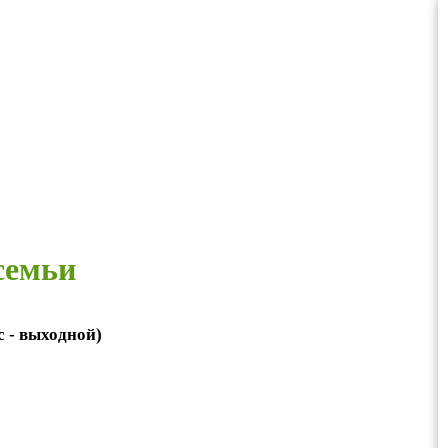
семьи
вс - выходной)