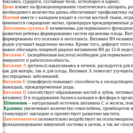
токсикоз, судороги, суставные боли, остеопороз и кариес.
Цинк
влияет на функционирование генетического аппарата, ро
необходимого количества цинка обеспечивает профилактику п
Магний
вместе с кальцием входит в состав костной ткани, иг
начинается сокращение матки, провоцируя преждевременные род
Витамины группы B
незаменимы для нормального функциони
развитию ребенка формированию систем организма плода. Вита
формировании его психики и интеллекта. Витамин В9 незаменим
родов улучшает выделение молока. Кроме того, дефицит этог
важно обогащать пищевой рацион витамином В9 до 12-й недел
Витамин С
(аскорбиновая кислота) необходим для нормального
иммунитет и работоспособность.
Витамин А
(ретинол) накапливаясь в печени, расходуется для
как для матери, так и для плода. Витамин А помогает улучши
послеродовых заболеваний.
Витамин Е
(токоферол) повышает способность к оплодотворен
выкидыш, преждевременные роды.
Витамин D
способствует образованию костей и зубов, оптима
витамину D в поддержании баланса кальция и фосфора в орга
Шиповник
– натуральный источник витамина С и железа, пов
Крапива
увеличивает количество гемоглобина, тромбоцитов и
стимулирует лактацию и препятствует развитию мастита.
Пантогематоген
положительно воздействует на психоэмоциона
функционирование иммунной системы в целом, а так же спос