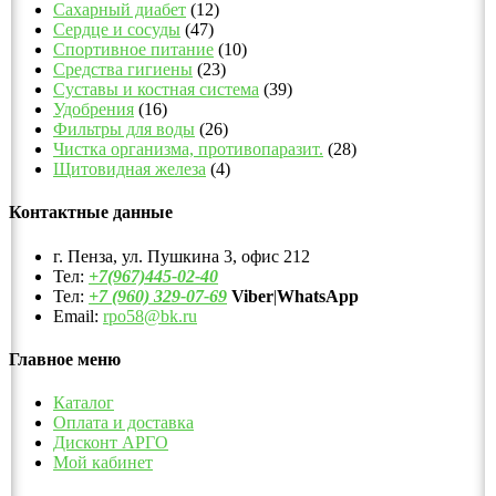
Сахарный диабет
(12)
Сердце и сосуды
(47)
Спортивное питание
(10)
Средства гигиены
(23)
Суставы и костная система
(39)
Удобрения
(16)
Фильтры для воды
(26)
Чистка организма, противопаразит.
(28)
Щитовидная железа
(4)
Контактные данные
г. Пенза, ул. Пушкина 3, офис 212
Тел:
+7(967)445-02-40
Тел:
+7 (960) 329-07-69
Viber
|
WhatsApp
Email:
rpo58@bk.ru
Главное меню
Каталог
Оплата и доставка
Дисконт АРГО
Мой кабинет