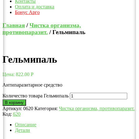
Контакты
Оплата и доставка
Бонус Арго
Главная
/
Чистка организма,
противопаразит.
/ Гельмипаль
Гельмипаль
Цена:
822.00
Р
Антипаразитарное средство
Количество товара Гельмипаль
В корзину
Артикул:
0620
Категория:
Чистка организма, противопаразит.
Код:
620
Описание
Детали