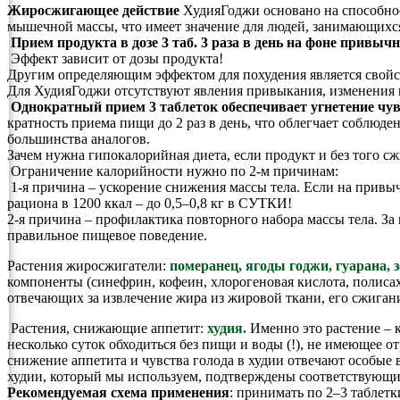
Жиросжигающее действие
ХудияГоджи основано на способнос
мышечной массы, что имеет значение для людей, занимающихс
Прием продукта в дозе 3 таб. 3 раза в день на фоне привыч
Эффект зависит от дозы продукта!
Другим определяющим эффектом для похудения является свойс
Для ХудияГоджи отсутствуют явления привыкания, изменения 
Однократный прием 3 таблеток обеспечивает угнетение чувст
кратность приема пищи до 2 раз в день, что облегчает соблю
большинства аналогов.
Зачем нужна гипокалорийная диета, если продукт и без того сж
Ограничение калорийности нужно по 2-м причинам:
1-я причина – ускорение снижения массы тела. Если на привычн
рациона в 1200 ккал – до 0,5–0,8 кг в СУТКИ!
2-я причина – профилактика повторного набора массы тела. З
правильное пищевое поведение.
Растения жиросжигатели:
померанец, ягоды годжи, гуарана, 
компоненты (синефрин, кофеин, хлорогеновая кислота, полиса
отвечающих за извлечение жира из жировой ткани, его сжиган
Растения, снижающие аппетит:
худия.
Именно это растение –
несколько суток обходиться без пищи и воды (!), не имеющее
снижение аппетита и чувства голода в худии отвечают особые 
худии, который мы используем, подтверждены соответствующ
Рекомендуемая схема применения
: принимать по 2–3 таблетк