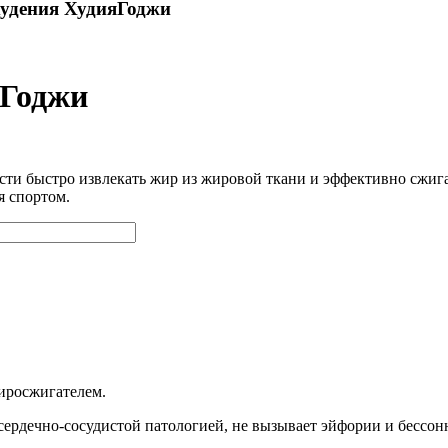
худения ХудияГоджи
яГоджи
ти быстро извлекать жир из жировой ткани и эффективно сжига
я спортом.
иросжигателем.
 сердечно-сосудистой патологией, не вызывает эйфории и бессо