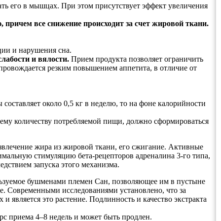
ть его в мышцах. При этом присутствует эффект увеличения
ю, причем все снижение происходит за счет жировой ткани.
ции и нарушения сна.
слабости и вялости.
Прием продукта позволяет ограничить
опровождается резким повышением аппетита, в отличие от
составляет около 0,5 кг в неделю, то на фоне калорийности
ьшему количеству потребляемой пищи, должно сформироваться
звлечение жира из жировой ткани, его сжигание. Активные
имальную стимуляцию бета-рецепторов адреналина 3-го типа,
едствием запуска этого механизма.
льзуемое бушменами племен Сан, позволяющее им в пустыне
ле. Современными исследованиями установлено, что за
и является это растение. Подлинность и качество экстракта
урс приема 4–8 недель и может быть продлен.