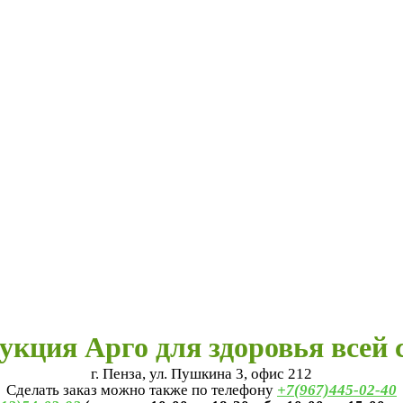
укция Арго для здоровья всей 
г. Пенза, ул. Пушкина 3, офис 212
Сделать заказ можно также по телефону
+7(967)445-02-40