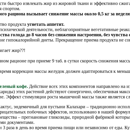
ти быстро извлекать жир из жировой ткани и эффективно сжига
я спортом.
ного рациона вызывает снижение массы около 0,5 кг за недел
тво продукта
угнетать аппетит.
психической деятельности, неблагоприятные вегетативные реак
ва голода до 8 часов без снижения настроения, без чувства 
дение гипокалорийной диеты. Прекращение приема продукта не с
игает жир??!
ом рационе при приеме 9 таб. в сутки скорость снижения массы 
а время коррекции массы желудок должен адаптироваться к мен
зеленый кофе.
Действие всех этих компонентов направлено на и
хариды) этих растений действуют синергично, обеспечивая макс
ие. Эффект стимуляции роста мышечной массы также является сл
 кактус, эндемичный для пустыни Калахари – традиционно испо
 отрицательных побочных эффектов, использовано в нашей форму
вещества – прегнановые гликозиды, природной фабрикой которых 
ими документами.
и 3 раза в день во время приема пищи или независимо от еды. К