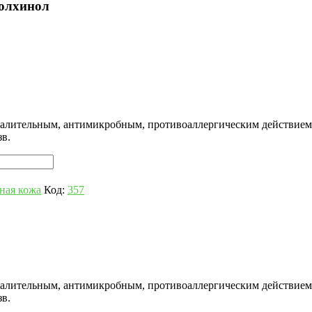
Солхинол
палительным, антимикробным, противоаллергическим действием
зв.
ная кожа
Код:
357
палительным, антимикробным, противоаллергическим действием
зв.