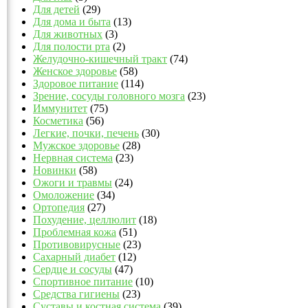
Для детей
(29)
Для дома и быта
(13)
Для животных
(3)
Для полости рта
(2)
Желудочно-кишечный тракт
(74)
Женское здоровье
(58)
Здоровое питание
(114)
Зрение, сосуды головного мозга
(23)
Иммунитет
(75)
Косметика
(56)
Легкие, почки, печень
(30)
Мужское здоровье
(28)
Нервная система
(23)
Новинки
(58)
Ожоги и травмы
(24)
Омоложение
(34)
Ортопедия
(27)
Похудение, целлюлит
(18)
Проблемная кожа
(51)
Противовирусные
(23)
Сахарный диабет
(12)
Сердце и сосуды
(47)
Спортивное питание
(10)
Средства гигиены
(23)
Суставы и костная система
(39)