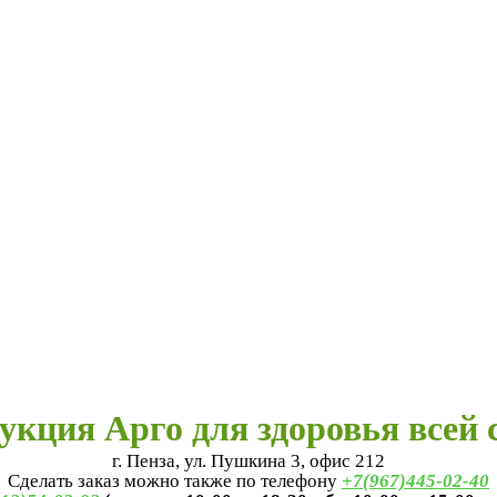
укция Арго для здоровья всей 
г. Пенза, ул. Пушкина 3, офис 212
Сделать заказ можно также по телефону
+7(967)445-02-40