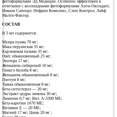
фитоформулами ЭД Медицин. Особенно эффективен в
сочетании с коллоидными фитоформулами Анти-Оксидант,
Имьюн Саппорт, Нефрин Комплекс, Слип Контрол, Лайф
Малти-Фактор.
СОСТАВ
В 5 мл содержится:
Муира пуама 70 мг;
Мака перуанская 35 мг;
Карликовая пальма 35 мг;
Овёс обыкновенный 25 мг;
Энотера 17 мг;
Женьшень сибирский 10 мг;
Гинкго билоба 8 мг;
Женьшень обыкновенный 8 мг;
Пигеум 8 мг;
Тыква обыкновенная 8 мг;
Бета-ситостерол — 20 мг;
Экстракт цедры лимона 30 мг;
Ликопин 0,7 мг; Вит. А-3300 МЕ;
Бета-каротин 1670 МЕ;
Витамин Е — 20 МЕ;
Магний 17 мг; Цинк 20 мг ;