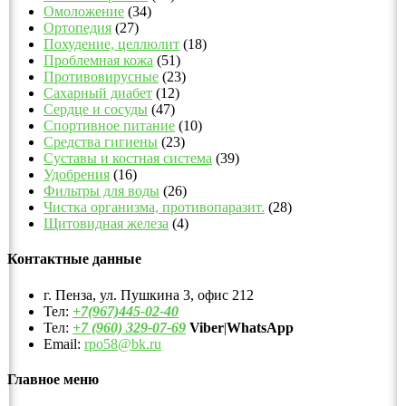
Омоложение
(34)
Ортопедия
(27)
Похудение, целлюлит
(18)
Проблемная кожа
(51)
Противовирусные
(23)
Сахарный диабет
(12)
Сердце и сосуды
(47)
Спортивное питание
(10)
Средства гигиены
(23)
Суставы и костная система
(39)
Удобрения
(16)
Фильтры для воды
(26)
Чистка организма, противопаразит.
(28)
Щитовидная железа
(4)
Контактные данные
г. Пенза, ул. Пушкина 3, офис 212
Тел:
+7(967)445-02-40
Тел:
+7 (960) 329-07-69
Viber
|
WhatsApp
Email:
rpo58@bk.ru
Главное меню