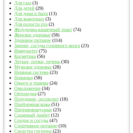
Для глаз
(3)
Для детей
(29)
Для дома и быта
(13)
Для животных
(3)
Для полости рта
(2)
Желудочно-кишечный тракт
(74)
Женское здоровье
(58)
Здоровое питание
(114)
Зрение, сосуды головного мозга
(23)
Иммунитет
(75)
Косметика
(56)
Легкие, почки, печень
(30)
Мужское здоровье
(28)
Нервная система
(23)
Новинки
(58)
Ожоги и травмы
(24)
Омоложение
(34)
Ортопедия
(27)
Похудение, целлюлит
(18)
Проблемная кожа
(51)
Противовирусные
(23)
Сахарный диабет
(12)
Сердце и сосуды
(47)
Спортивное питание
(10)
Средства гигиены
(23)