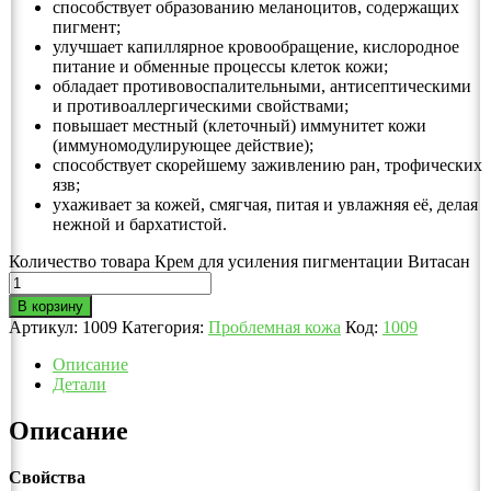
способствует образованию меланоцитов, содержащих
пигмент;
улучшает капиллярное кровообращение, кислородное
питание и обменные процессы клеток кожи;
обладает противовоспалительными, антисептическими
и противоаллергическими свойствами;
повышает местный (клеточный) иммунитет кожи
(иммуномодулирующее действие);
способствует скорейшему заживлению ран, трофических
язв;
ухаживает за кожей, смягчая, питая и увлажняя её, делая
нежной и бархатистой.
Количество товара Крем для усиления пигментации Витасан
В корзину
Артикул:
1009
Категория:
Проблемная кожа
Код:
1009
Описание
Детали
Описание
Свойства