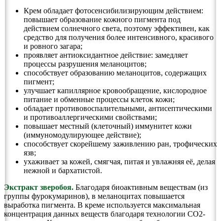
Крем обладает фотосенсибилизирующим действием:
повышает образование кожного пигмента под
действием солнечного света, поэтому эффективен, как
средство для получения более интенсивного, красивого
и ровного загара;
проявляет антиоксидантное действие: замедляет
процессы разрушения меланоцитов;
способствует образованию меланоцитов, содержащих
пигмент;
улучшает капиллярное кровообращение, кислородное
питание и обменные процессы клеток кожи;
обладает противовоспалительными, антисептическими
и противоаллергическими свойствами;
повышает местный (клеточный) иммунитет кожи
(иммуномодулирующее действие);
способствует скорейшему заживлению ран, трофических
язв;
ухаживает за кожей, смягчая, питая и увлажняя её, делая
нежной и бархатистой.
Экстракт зверобоя.
Благодаря биоактивным веществам (из
группы фурокумаринов), в меланоцитах повышается
выработка пигмента. В креме используется максимальная
концентрация данных веществ благодаря технологии СО2-