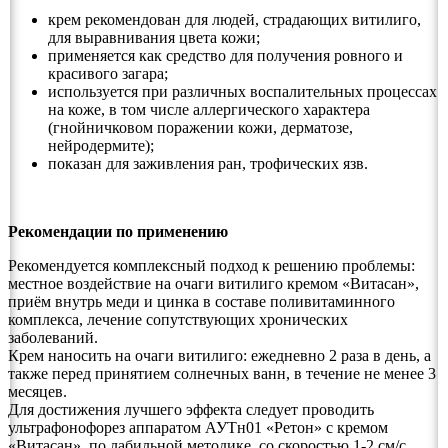
крем рекомендован для людей, страдающих витилиго,
для выравнивания цвета кожи;
применяется как средство для получения ровного и
красивого загара;
используется при различных воспалительных процессах
на коже, в том числе аллергического характера
(гнойничковом поражении кожи, дерматозе,
нейродермите);
показан для заживления ран, трофических язв.
Рекомендации по применению
Рекомендуется комплексный подход к решению проблемы:
местное воздействие на очаги витилиго кремом «Витасан»,
приём внутрь меди и цинка в составе поливитаминного
комплекса, лечение сопутствующих хронических
заболеваний.
Крем наносить на очаги витилиго: ежедневно 2 раза в день, а
также перед принятием солнечных ванн, в течение не менее 3
месяцев.
Для достижения лучшего эффекта следует проводить
ультрафонофорез аппаратом АУТн­01 «Ретон» с кремом
«Витасан», по лабильной методике, со скоростью 1-2 см/с,