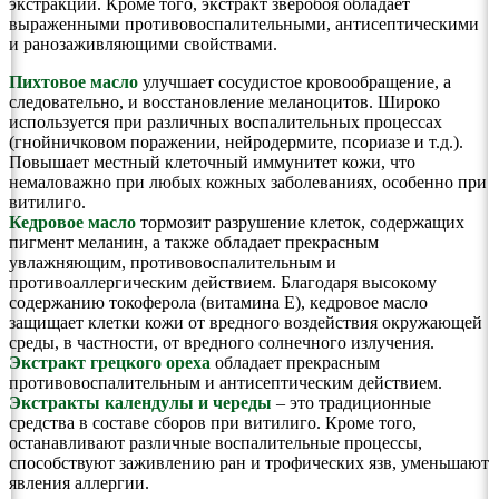
экстракции. Кроме того, экстракт зверобоя обладает
выраженными противовоспалительными, антисептическими
и ранозаживляющими свойствами.
Пихтовое масло
улучшает сосудистое кровообращение, а
следовательно, и восстановление меланоцитов. Широко
используется при различных воспалительных процессах
(гнойничковом поражении, нейродермите, псориазе и т.д.).
Повышает местный клеточный иммунитет кожи, что
немаловажно при любых кожных заболеваниях, особенно при
витилиго.
Кедровое масло
тормозит разрушение клеток, содержащих
пигмент меланин, а также обладает прекрасным
увлажняющим, противовоспалительным и
противоаллергическим действием. Благодаря высокому
содержанию токоферола (витамина Е), кедровое масло
защищает клетки кожи от вредного воздействия окружающей
среды, в частности, от вредного солнечного излучения.
Экстракт грецкого ореха
обладает прекрасным
противовоспалительным и антисептическим действием.
Экстракты календулы и череды
– это традиционные
средства в составе сборов при витилиго. Кроме того,
останавливают различные воспалительные процессы,
способствуют заживлению ран и трофических язв, уменьшают
явления аллергии.