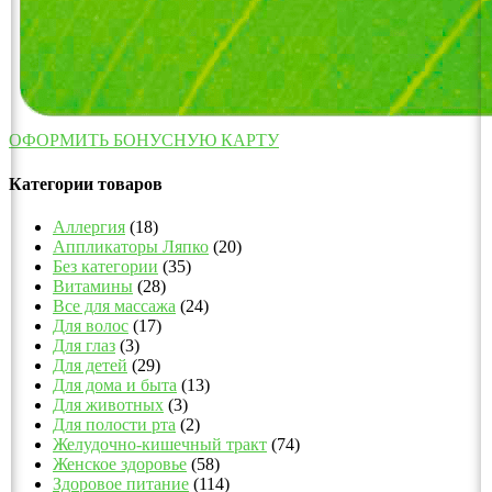
ОФОРМИТЬ БОНУСНУЮ КАРТУ
Категории товаров
Аллергия
(18)
Аппликаторы Ляпко
(20)
Без категории
(35)
Витамины
(28)
Все для массажа
(24)
Для волос
(17)
Для глаз
(3)
Для детей
(29)
Для дома и быта
(13)
Для животных
(3)
Для полости рта
(2)
Желудочно-кишечный тракт
(74)
Женское здоровье
(58)
Здоровое питание
(114)