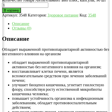
Количество товара Антигельминт Био плюс, капсулы, 90 шт
В корзину
Артикул:
3548
Категория:
Здоровое питание
Код:
3548
Описание
Отзывы (0)
Описание
Обладает выраженной противопаразитарной активностью без
негативного влияния на организм
обладает выраженной противопаразитарной
активностью без негативного влияния на организм;
восстанавливает клетки печени, является
вспомогательным средством при лечении заболеваний
печени;
улучшает биоценоз кишечника, угнетает гнилостную
флору, способствуя росту естественной микробиоты
кишечника человека;
повышает устойчивость организма к инфекционным
заболеваниям, обладает противовоспалительным
действием;
повышает остроту зрения, улучшает сумеречное зрение,