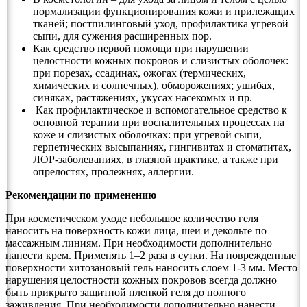
нормализации функционирования кожи и прилежащих
тканей; постпилинговый уход, профилактика угревой
сыпи, для сужения расширенных пор.
Как средство первой помощи при нарушении
целостности кожных покровов и слизистых оболочек:
при порезах, ссадинах, ожогах (термических,
химических и солнечных), обморожениях; ушибах,
синяках, растяжениях, укусах насекомых и пр.
Как профилактическое и вспомогательное средство к
основной терапии при воспалительных процессах на
коже и слизистых оболочках: при угревой сыпи,
герпетических высыпаниях, гингивитах и стоматитах,
ЛОР-заболеваниях, в глазной практике, а также при
опрелостях, пролежнях, аллергии.
Рекомендации по применению
При косметическом уходе небольшое количество геля
наносить на поверхность кожи лица, шеи и декольте по
массажным линиям. При необходимости дополнительно
нанести крем. Применять 1–2 раза в сутки. На поврежденные
поверхности хитозановый гель наносить слоем 1-3 мм. Место
нарушения целостности кожных покровов всегда должно
быть прикрыто защитной пленкой геля до полного
заживления. При необходимости дополнительно нанести