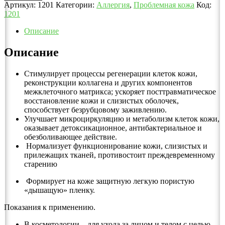
Артикул:
1201
Категории:
Аллергия
,
Проблемная кожа
Код:
1201
Описание
Описание
Стимулирует процессы регенерации клеток кожи,
реконструкции коллагена и других компонентов
межклеточного матрикса; ускоряет посттравматическое
восстановление кожи и слизистых оболочек,
способствует безрубцовому заживлению.
Улучшает микроциркуляцию и метаболизм клеток кожи,
оказывает детоксикационное, антибактериальное и
обезболивающее действие.
Нормализует функционирование кожи, слизистых и
прилежащих тканей, противостоит преждевременному
старению
Формирует на коже защитную легкую пористую
«дышащую» пленку.
Показания к применению.
В косметологии – для ухода за лицом и телом с целью