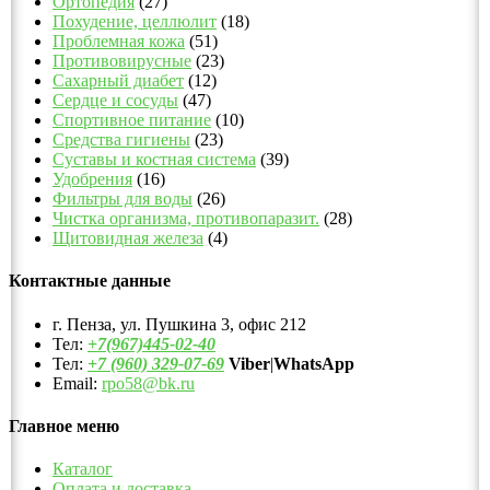
Ортопедия
(27)
Похудение, целлюлит
(18)
Проблемная кожа
(51)
Противовирусные
(23)
Сахарный диабет
(12)
Сердце и сосуды
(47)
Спортивное питание
(10)
Средства гигиены
(23)
Суставы и костная система
(39)
Удобрения
(16)
Фильтры для воды
(26)
Чистка организма, противопаразит.
(28)
Щитовидная железа
(4)
Контактные данные
г. Пенза, ул. Пушкина 3, офис 212
Тел:
+7(967)445-02-40
Тел:
+7 (960) 329-07-69
Viber
|
WhatsApp
Email:
rpo58@bk.ru
Главное меню
Каталог
Оплата и доставка