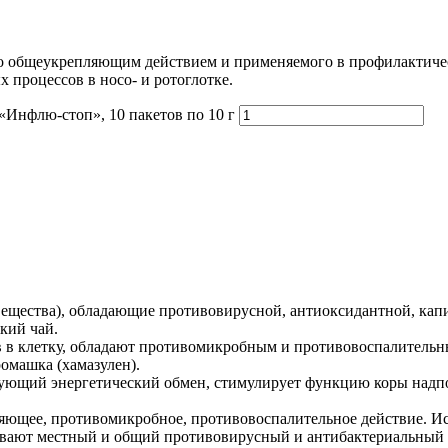
его общеукрепляющим действием и применяемого в профилактиче
процессов в носо- и ротоглотке.
«Инфлю-стоп», 10 пакетов по 10 г
 вещества), обладающие противовирусной, антиоксидантной, к
кий чай.
в клетку, обладают противомикробным и противовоспалительным
ромашка (хамазулен).
изующий энергетический обмен, стимулирует функцию коры надп
ющее, противомикробное, противовоспалительное действие. Ист
вают местный и общий противовирусный и антибактериальный и