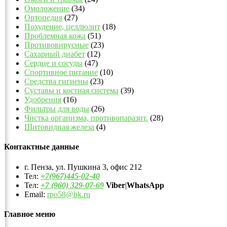
Омоложение
(34)
Ортопедия
(27)
Похудение, целлюлит
(18)
Проблемная кожа
(51)
Противовирусные
(23)
Сахарный диабет
(12)
Сердце и сосуды
(47)
Спортивное питание
(10)
Средства гигиены
(23)
Суставы и костная система
(39)
Удобрения
(16)
Фильтры для воды
(26)
Чистка организма, противопаразит.
(28)
Щитовидная железа
(4)
Контактные данные
г. Пенза, ул. Пушкина 3, офис 212
Тел:
+7(967)445-02-40
Тел:
+7 (960) 329-07-69
Viber
|
WhatsApp
Email:
rpo58@bk.ru
Главное меню