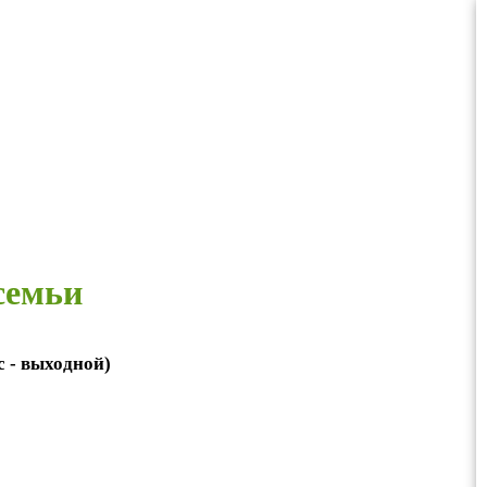
семьи
вс - выходной)