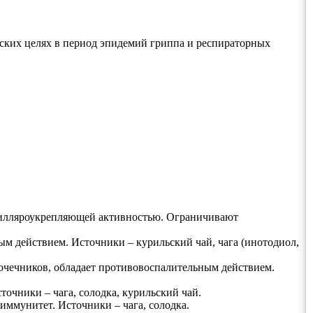
ских целях в период эпидемий гриппа и респираторных
апилляроукрепляющей активностью. Ограничивают
 действием. Источники – курильский чай, чага (инотодиол,
очечников, обладает противовоспалительным действием.
очники – чага, солодка, курильский чай.
ммунитет. Источники – чага, солодка.