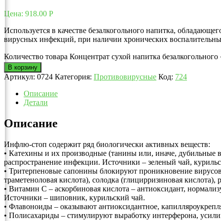
Цена:
918.00
Р
Используется в качестве безалкогольного напитка, обладающ
вирусных инфекций, при наличии хронических воспалительных 
Количество товара Концентрат сухой напитка безалкогольного 
В корзину
Артикул:
0724
Категория:
Противовирусные
Код:
724
Описание
Детали
Описание
Инфлю-стоп содержит ряд биологически активных веществ:
• Катехины и их производные (танины или, иначе, дубильные
распространение инфекции. Источники – зеленый чай, курильс
• Тритерпеновые сапонины блокируют проникновение вирусов 
траметеноловая кислота), солодка (глицирризиновая кислота), 
• Витамин С – аскорбиновая кислота – антиоксидант, нормал
Источники – шиповник, курильский чай.
• Флавоноиды – оказывают антиоксидантное, капилляроукрепля
• Полисахариды – стимулируют выработку интерферона, усили