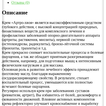
Отзывы (0)
Описание
Крем «Артро-хвоя» является высокоэффективным средством
глубокого действия, с высокой концентрацией природных,
биоактивных веществ для комплексного лечения и
профилактики заболеваний опорно-двигательного аппарата
(артриты, растяжения, миозиты), нервной системы
(остеохондрозы, радикулиты), бронхо-лёгочной системы
(бронхиты, трахеиты) и т.д.
Крем прекрасно снимает воспалительные процессы и болевые
ощущения, а так же обладает приятным разогревающим
действием, например, для подготовки мышц к интенсивным
физическим нагрузкам и для массажа.
Основная роль в развитии лечебного эффекта принадлежит
пихтовому маслу, благодаря выраженному
сосудорасширяющему свойству. В результате, стихает
воспалительный процесс, уменьшаются или полностью
исчезают болевые ощущения.
Регулярно используя крем при заболеваниях суставов
(ревматизм, артрит), Вы избавитесь от болей, дискомфорта и
скованности движений. Влияние активных компонентов
крема рефлекторно улучшает кровоснабжение и выработку