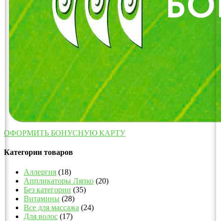
ОФОРМИТЬ БОНУСНУЮ КАРТУ
Категории товаров
Аллергия
(18)
Аппликаторы Ляпко
(20)
Без категории
(35)
Витамины
(28)
Все для массажа
(24)
Для волос
(17)