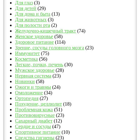
Для глаз
(3)
Для детей
(29)
Для дома и быта
(13)
Для животных
(3)
Для полости рта
(2)
Желудочно-кишечный тракт
(74)
Женское здоровье
(58)
Здоровое питание
(114)
Зрение, сосуды головного мозга
(23)
Иммунитет
(75)
Косметика
(56)
Легкие, почки, печень
(30)
Мужское здоровье
(28)
Нервная система
(23)
Новинки
(58)
Ожоги и травмы
(24)
Омоложение
(34)
Ортопедия
(27)
Похудение, целлюлит
(18)
Проблемная кожа
(51)
Противовирусные
(23)
Сахарный диабет
(12)
Сердце и сосуды
(47)
Спортивное питание
(10)
Средства гигиены
(23)