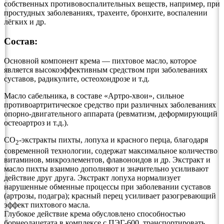
собственных противовоспалительных веществ, например, при
простудных заболеваниях, трахеите, бронхите, воспалении
лёгких и др.
Состав:
Основной компонент крема — пихтовое масло, которое
является высокоэффективным средством при заболеваниях
суставов, радикулите, остеохондрозе и т.д.
Масло сабельника, в составе «Артро-хвои», сильное
противоартритическое средство при различных заболеваниях
опорно-двигательного аппарата (ревматизм, деформирующий
остеоартроз и т.д.).
СО
-экстракты пихты, лопуха и красного перца, благодаря
2
современной технологии, содержат максимальное количество
витаминов, микроэлементов, флавоноидов и др. Экстракт и
масло пихты взаимно дополняют и значительно усиливают
действие друг друга. Экстракт лопуха нормализует
нарушенные обменные процессы при заболевании суставов
(артрозы, подагра); красный перец усиливает разогревающий
эффект пихтового масла.
Глубокое действие крема обусловлено способностью
борнеолацетата в комплексе с ПЭГ-600, транспортировать