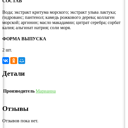
СОСТАВ
Вода; экстракт критума морского; экстракт ульва лактука;
гидрованс; пантенол; камедь рожкового дерева; коллаген
морской; аргинин; масло макадамии; цитрат серебра; сорбат
калия; альгинат натрия; соли моря.
ФОРМА ВЫПУСКА
2 шт.
Детали
Производитель
Марианна
Отзывы
Отзывов пока нет.