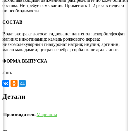
похлопывающими движениями распределите по коже остатки
состава. Не требует смывания. Применять 1–2 раза в неделю
по необходимости.
СОСТАВ
Вода; экстракт лотоса; гидрованс; пантенол; аскорбилфосфат
магния; никотинамид; камедь рожкового дерева;
низкомолекулярный гиалуронат натрия; инулин; аргинин;
масло макадамии; цитрат серебра; сорбат калия; альгинат.
ФОРМА ВЫПУСКА
2 шт.
Детали
Производитель
Марианна