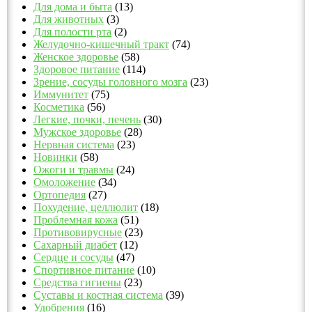
Для дома и быта
(13)
Для животных
(3)
Для полости рта
(2)
Желудочно-кишечный тракт
(74)
Женское здоровье
(58)
Здоровое питание
(114)
Зрение, сосуды головного мозга
(23)
Иммунитет
(75)
Косметика
(56)
Легкие, почки, печень
(30)
Мужское здоровье
(28)
Нервная система
(23)
Новинки
(58)
Ожоги и травмы
(24)
Омоложение
(34)
Ортопедия
(27)
Похудение, целлюлит
(18)
Проблемная кожа
(51)
Противовирусные
(23)
Сахарный диабет
(12)
Сердце и сосуды
(47)
Спортивное питание
(10)
Средства гигиены
(23)
Суставы и костная система
(39)
Удобрения
(16)