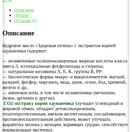
Описание
Детали
Отзывы (0)
Описание
Кедровое масло «Здоровая печень» с экстрактом корней
одуванчика содержит:
— незаменимые полиненасыщенные жирные кислоты класса
омега-3, эссенциальные фосфолипиды и стерины;
— натуральные витамины А, Е, К, группы В, РР;
— биологические формы микро- и макроэлементов: магний,
кальций, фосфор, марганец, медь, цинк, селен, йод, кремний,
железо и др.;
— аминокислоты, в том числе незаменимые (метионин,
лизин, аргинин и другие).
СО2-экстракт корня одуванчика
улучшает углеводный и
жировой обмен, обладает детоксикационным,
гепатопротективным, мягким желчегонным, послабляющим,
противовоспалительным действием, может улучшать
выработку молока у женщин, кормящих грудью, способствует
нормализации месячных.