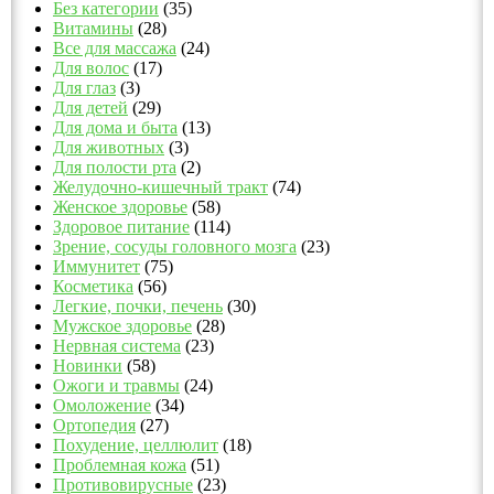
Без категории
(35)
Витамины
(28)
Все для массажа
(24)
Для волос
(17)
Для глаз
(3)
Для детей
(29)
Для дома и быта
(13)
Для животных
(3)
Для полости рта
(2)
Желудочно-кишечный тракт
(74)
Женское здоровье
(58)
Здоровое питание
(114)
Зрение, сосуды головного мозга
(23)
Иммунитет
(75)
Косметика
(56)
Легкие, почки, печень
(30)
Мужское здоровье
(28)
Нервная система
(23)
Новинки
(58)
Ожоги и травмы
(24)
Омоложение
(34)
Ортопедия
(27)
Похудение, целлюлит
(18)
Проблемная кожа
(51)
Противовирусные
(23)