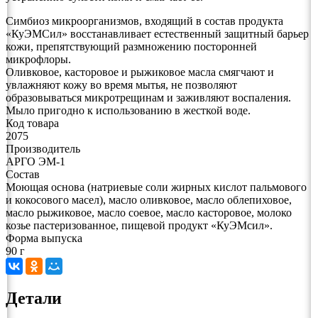
Симбиоз микроорганизмов, входящий в состав продукта
«КуЭМСил» восстанавливает естественный защитный барьер
кожи, препятствующий размножению посторонней
микрофлоры.
Оливковое, касторовое и рыжиковое масла смягчают и
увлажняют кожу во время мытья, не позволяют
образовываться микротрещинам и заживляют воспаления.
Мыло пригодно к использованию в жесткой воде.
Код товара
2075
Производитель
АРГО ЭМ-1
Состав
Моющая основа (натриевые соли жирных кислот пальмового
и кокосового масел), масло оливковое, масло облепиховое,
масло рыжиковое, масло соевое, масло касторовое, молоко
козье пастеризованное, пищевой продукт «КуЭМсил».
Форма выпуска
90 г
Детали