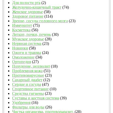
Для полости рта
(2)
Желудочно-кишечный тракт
(74)
Женское здоровье
(58)
Здоровое питание
(114)
Зрение, сосуды головного мозга
(23)
Иммунитет
(75)
Косметика
(56)
Легкие, почки, печень
(30)
Мужское здоровье
(28)
Нервная система
(23)
Новинки
(58)
Ожоги и травмы
(24)
Омоложение
(34)
Ортопедия
(27)
Похудение, целлюлит
(18)
Проблемная кожа
(51)
Противовирусные
(23)
Сахарный диабет
(12)
Сердце и сосуды
(47)
Спортивное питание
(10)
Средства гигиены
(23)
Суставы и костная система
(39)
Удобрения
(16)
Фильтры для воды
(26)
Чистка организма, противопаразит.
(28)