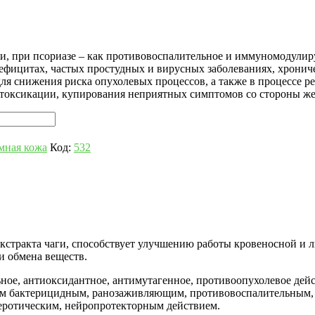
ти, при псориазе – как противовоспалительное и иммуномодулир
ефицитах, частых простудных и вирусных заболеваниях, хронич
для снижения риска опухолевых процессов, а также в процессе 
нтоксикации, купирования неприятных симптомов со стороны же
мная кожа
Код:
532
экстракта чаги, способствует улучшению работы кровеносной и
и обмена веществ.
ое, антиоксидантное, антимутагенное, противоопухолевое дейс
ым бактерицидным, ранозаживляющим, противовоспалительным
еротическим, нейропротекторным действием.