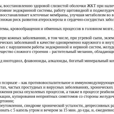
ы, восстановлению здоровой слизистой оболочки ЖКТ при нали
стояние эндокринной системы, работу щитовидной и поджелудоч
 восстанавливает клеточные мембраны, улучшая метаболизм во вс
снижая риск развития атеросклероза и сердечно-сосудистых заб
стемы, кровообращения и обменных процессов в головном мозге
и кожных заболеваниях, в том числе, при угревой сыпи, экзема
ских заболеваний в качестве одновременно наружного и внутре
нных с нарушением работы эндокринной и нервной систем, желуд
ещество сложного строения – растительный меланин, обладающи
ид инотодиол, флавоноиды, алкалоиды, богатый минеральный ко
ри псориазе – как противовоспалительное и иммуномодулирующее
тах, частых простудных и вирусных заболеваниях, хронических
нижения риска опухолевых процессов, а также в процессе реаби
икации, купирования неприятных симптомов со стороны желудоч
ертонии;
ереутомлении, синдроме хронической усталости, депрессивных р
ать с 5 капель утром и вечером за 15 мин. до еды, и, ежедневно