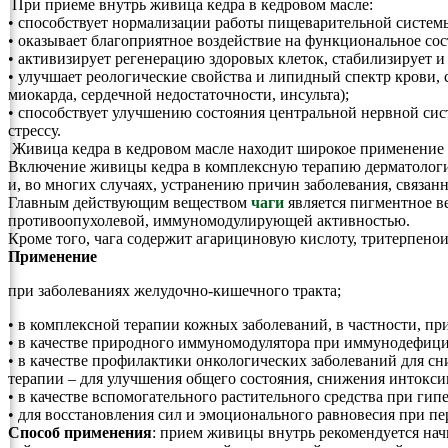
При приеме внутрь живица кедра в кедровом масле:
• способствует нормализации работы пищеварительной систем
• оказывает благоприятное воздействие на функциональное со
• активизирует регенерацию здоровых клеток, стабилизирует и
• улучшает реологические свойства и липидный спектр крови, 
миокарда, сердечной недостаточности, инсульта);
• способствует улучшению состояния центральной нервной си
стрессу.
Живица кедра в кедровом масле находит широкое применение пр
Включение живицы кедра в комплексную терапию дерматологиче
и, во многих случаях, устранению причин заболевания, связа
Главным действующим веществом
чаги
является пигментное в
противоопухолевой, иммуномодулирующей активностью.
Кроме того, чага содержит агарициновую кислоту, тритерпено
Применение
при заболеваниях желудочно-кишечного тракта;
• в комплексной терапии кожных заболеваний, в частности, п
• в качестве природного иммуномодулятора при иммунодефици
• в качестве профилактики онкологических заболеваний для с
терапии – для улучшения общего состояния, снижения интокс
• в качестве вспомогательного растительного средства при гип
• для восстановления сил и эмоционального равновесия при п
Способ применения
: прием живицы внутрь рекомендуется начин