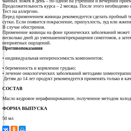
чайных ложек в день – по одной на утренний и вечерний прием
Продолжительность курса – 2 месяца. После этого необходимо 
Тест на аллергию.
Перед применением живицы рекомендуется сделать пробный те
сутки. Если появится покраснение, припухлость, зуд или жжени
В случае обострения.
Применение живицы на фоне хронических заболеваний может вы
несколько дней до уменьшения/прекращения симптомов, а затем
неприятных ощущений.
Противопоказания
• индивидуальная непереносимость компонентов;
• беременность и кормление грудью;
• лечение онкологических заболеваний методами химиотерапи
Детям до 14 лет продукт рекомендуется применять только в кач
СОСТАВ
Масло кедровое нерафинированное, полученное методом холодн
ФОРМА ВЫПУСКА
50 мл