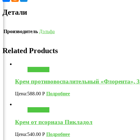
Детали
Производитель
Дэльфа
Related Products
В корзину
Крем противовоспалительный «Флорента», 3
Цена:
588.00
Р
Подробнее
В корзину
Крем от псориаза Пикладол
Цена:
540.00
Р
Подробнее