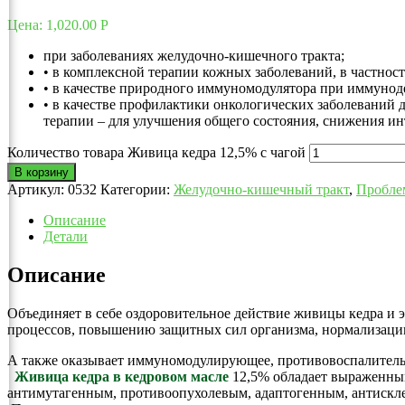
Цена:
1,020.00
Р
при заболеваниях желудочно-кишечного тракта;
• в комплексной терапии кожных заболеваний, в частнос
• в качестве природного иммуномодулятора при иммунод
• в качестве профилактики онкологических заболеваний 
терапии – для улучшения общего состояния, снижения и
Количество товара Живица кедра 12,5% с чагой
В корзину
Артикул:
0532
Категории:
Желудочно-кишечный тракт
,
Пробле
Описание
Детали
Описание
Объединяет в себе оздоровительное действие живицы кедра и 
процессов, повышению защитных сил организма, нормализаци
А также оказывает иммуномодулирующее, противовоспалительн
Живица кедра в кедровом масле
12,5% обладает выраженн
антимутагенным, противоопухолевым, адаптогенным, антискл