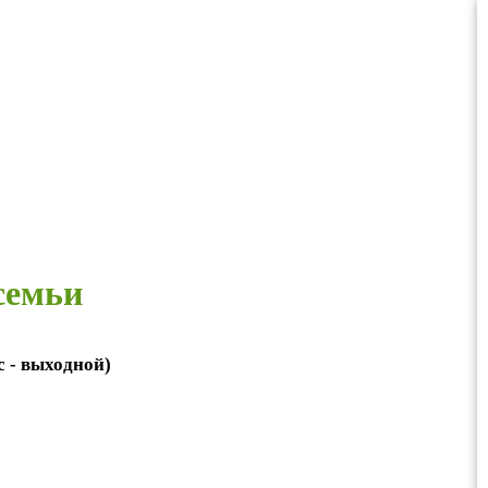
семьи
вс - выходной)