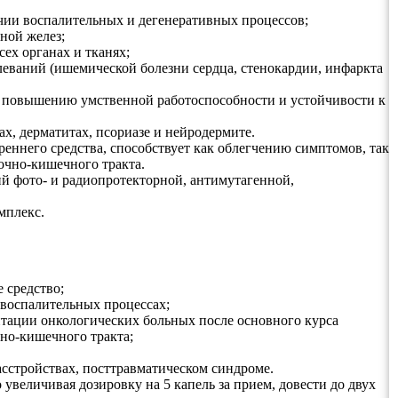
чии воспалительных и дегенеративных процессов;
ной желез;
ех органах и тканях;
олеваний (ишемической болезни сердца, стенокардии, инфаркта
, повышению умственной работоспособности и устойчивости к
х, дерматитах, псориазе и нейродермите.
ннего средства, способствует как облегчению симптомов, так
очно-кишечного тракта.
й фото- и радиопротекторной, антимутагенной,
мплекс.
 средство;
 воспалительных процессах;
литации онкологических больных после основного курса
но-кишечного тракта;
асстройствах, посттравматическом синдроме.
 увеличивая дозировку на 5 капель за прием, довести до двух