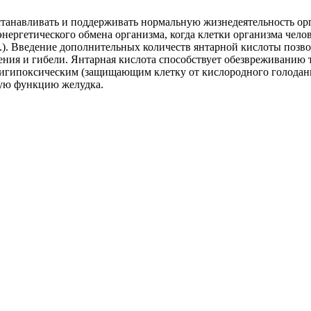
танавливать и поддерживать нормальную жизнедеятельность орга
ергетического обмена организма, когда клетки организма челов
 д.). Введение дополнительных количеств янтарной кислоты позв
ждения и гибели. Янтарная кислота способствует обезвреживани
нтигипоксическим (защищающим клетку от кислородного голода
ую функцию желудка.