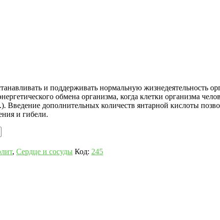
танавливать и поддерживать нормальную жизнедеятельность орга
ергетического обмена организма, когда клетки организма челов
 д.). Введение дополнительных количеств янтарной кислоты позв
ения и гибели.
юлит
,
Сердце и сосуды
Код:
245