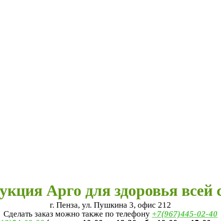
укция Арго для здоровья всей 
г. Пенза, ул. Пушкина 3, офис 212
Сделать заказ можно также по телефону
+7(967)445-02-40