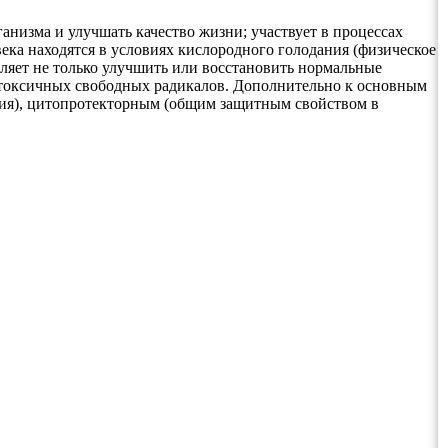
низма и улучшать качество жизни; участвует в процессах
ека находятся в условиях кислородного голодания (физическое
оляет не только улучшить или восстановить нормальные
ю токсичных свободных радикалов. Дополнительно к основным
ния), цитопротекторным (общим защитным свойством в