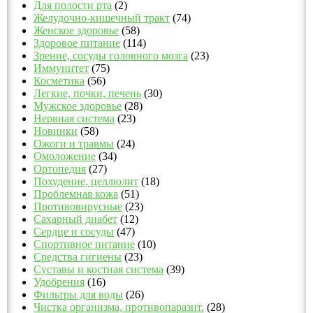
Для полости рта
(2)
Желудочно-кишечный тракт
(74)
Женское здоровье
(58)
Здоровое питание
(114)
Зрение, сосуды головного мозга
(23)
Иммунитет
(75)
Косметика
(56)
Легкие, почки, печень
(30)
Мужское здоровье
(28)
Нервная система
(23)
Новинки
(58)
Ожоги и травмы
(24)
Омоложение
(34)
Ортопедия
(27)
Похудение, целлюлит
(18)
Проблемная кожа
(51)
Противовирусные
(23)
Сахарный диабет
(12)
Сердце и сосуды
(47)
Спортивное питание
(10)
Средства гигиены
(23)
Суставы и костная система
(39)
Удобрения
(16)
Фильтры для воды
(26)
Чистка организма, противопаразит.
(28)