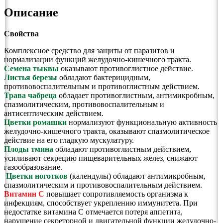
Описание
Свойства
Комплексное средство для защиты от паразитов и
нормализации функций желудочно-кишечного тракта.
Семена тыквы
оказывают противоглистное действие.
Листья березы
обладают бактерицидным,
противовоспалительным и противоглистным действием.
Трава чабреца
обладает противоглистным, антимикробным,
спазмолитическим, противовоспалительным и
антисептическим действием.
Цветки ромашки
нормализуют функциональную активность
желудочно-кишечного тракта, оказывают спазмолитическое
действие на его гладкую мускулатуру.
Плоды тмина
обладают противоглистным действием,
усиливают секрецию пищеварительных желез, снижают
газообразование.
Цветки ноготков
(календулы) обладают антимикробным,
спазмолитическим и противовоспалительным действием.
Витамин С
повышает сопротивляемость организма к
инфекциям, способствует укреплению иммунитета. При
недостатке витамина С отмечается потеря аппетита,
нарушение секреторной и двигательной функции желудочно-