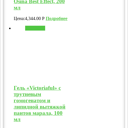
Osina Best Effect, 200
мл
Цена:
4,344.00
Р
Подробнее
В корзину
Гель «Victoriaful» с
трутневым
гомогенатом и
липидной вытяжкой
пантов марала, 100
мл