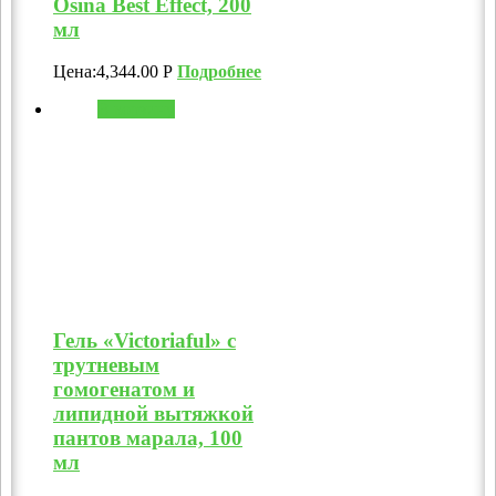
Osina Best Effect, 200
мл
Цена:
4,344.00
Р
Подробнее
В корзину
Гель «Victoriaful» с
трутневым
гомогенатом и
липидной вытяжкой
пантов марала, 100
мл