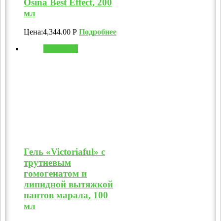
Osina Best Effect, 200
мл
Цена:
4,344.00
Р
Подробнее
В корзину
Гель «Victoriaful» с
трутневым
гомогенатом и
липидной вытяжкой
пантов марала, 100
мл