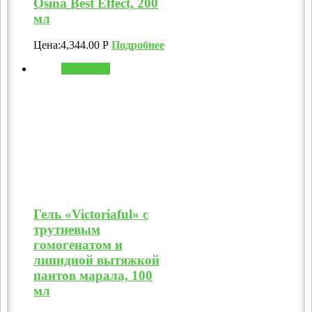
Osina Best Effect, 200
мл
Цена:
4,344.00
Р
Подробнее
В корзину
Гель «Victoriaful» с
трутневым
гомогенатом и
липидной вытяжкой
пантов марала, 100
мл