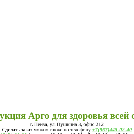
укция Арго для здоровья всей 
г. Пенза, ул. Пушкина 3, офис 212
Сделать заказ можно также по телефону
+7(967)445-02-40