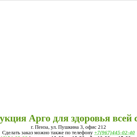
укция Арго для здоровья всей 
г. Пенза, ул. Пушкина 3, офис 212
Сделать заказ можно также по телефону
+7(967)445-02-40