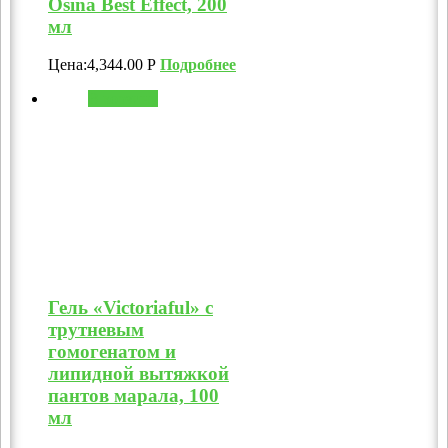
Osina Best Effect, 200
мл
Цена:
4,344.00
Р
Подробнее
В корзину
Гель «Victoriaful» с
трутневым
гомогенатом и
липидной вытяжкой
пантов марала, 100
мл