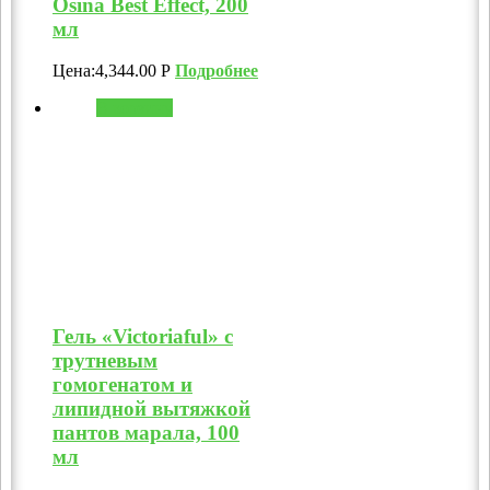
Osina Best Effect, 200
мл
Цена:
4,344.00
Р
Подробнее
В корзину
Гель «Victoriaful» с
трутневым
гомогенатом и
липидной вытяжкой
пантов марала, 100
мл