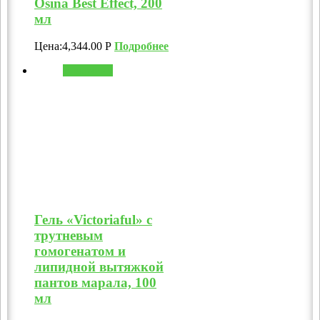
Osina Best Effect, 200
мл
Цена:
4,344.00
Р
Подробнее
В корзину
Гель «Victoriaful» с
трутневым
гомогенатом и
липидной вытяжкой
пантов марала, 100
мл