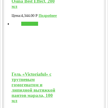
Osina Best Effect, 200
мл
Цена:
4,344.00
Р
Подробнее
В корзину
Гель «Victoriaful» с
трутневым
гомогенатом и
липидной вытяжкой
пантов марала, 100
мл