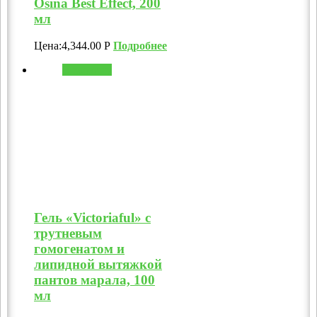
Osina Best Effect, 200
мл
Цена:
4,344.00
Р
Подробнее
В корзину
Гель «Victoriaful» с
трутневым
гомогенатом и
липидной вытяжкой
пантов марала, 100
мл