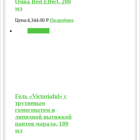
Osina Best Effect, 200
мл
Цена:
4,344.00
Р
Подробнее
В корзину
Гель «Victoriaful» с
трутневым
гомогенатом и
липидной вытяжкой
пантов марала, 100
мл