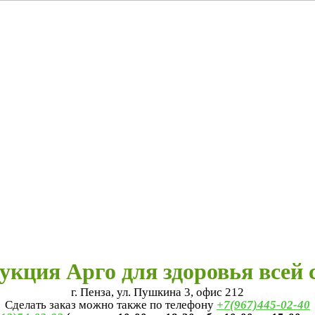
укция Арго для здоровья всей 
г. Пенза, ул. Пушкина 3, офис 212
Сделать заказ можно также по телефону
+7(967)445-02-40